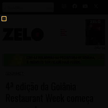
Zelo 53
GOURMET
4ª edição da Goiânia
Restaurant Week começa