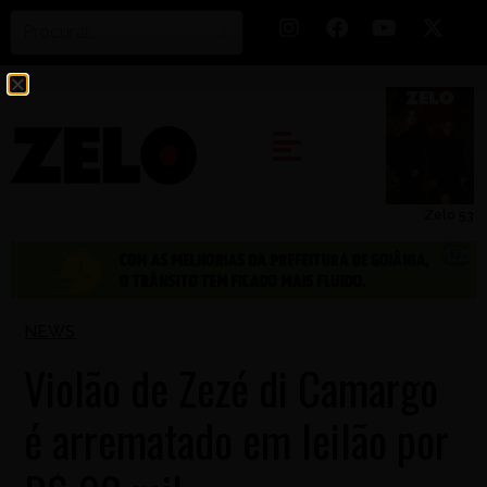
Zelo 53
NEWS
Violão de Zezé di Camargo
é arrematado em leilão por