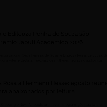
a e Edileuza Penha de Souza são
 Prêmio Jabuti Acadêmico 2026
esquisadoras Ceiça Ferreira, de Goiás, e Edileuza Penha de Souza, d
egoria Artes e destaca trajetórias de mulheres negras no audiovisual
 Rosa a Hermann Hesse: agosto reún
ra apaixonados por leitura
le Shopping e Nova Acrópole promovem programação para leitores d