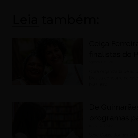
Leia também:
Ceiça Ferreir
finalistas do
agosto 1, 2026
Obra organizada pelas p
Brasília concorre na cat
brasileiro
De Guimarães
programas pa
julho 31, 2026
Sesc Goiás, Bougainvil