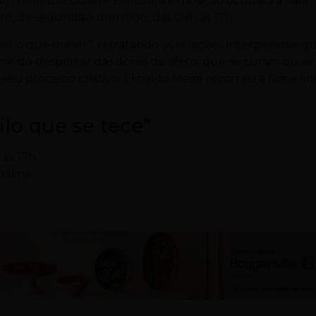
ulo Henrique Duarte Feitoza, a exposição ocupará a Sala
ro, de segunda a domingo, das 09h às 17h.
r o que quiser”, retratando as relações interpessoais qu
rtir do despertar das dores do afeto, que se curam ou se
eu processo criativo, Elinaldo Meira recorreu a fios e lin
ilo que se tece”
 às 17h
ralina