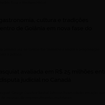
uimarães Rosa a Hermann Hesse
gastronomia, cultura e tradições
entro de Goiânia em nova fase do
ela primeira vez no Ginásio Rio Vermelho e amplia a programação
para o público
asquiat avaliada em R$ 25 milhões ent
disputa judicial no Canadá
asquiat, George Condo e Rashid Johnson foram citadas em ação que
o de recursos de empreendimentos imobiliários