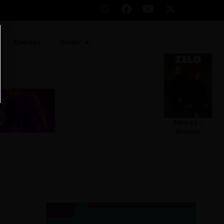
Eventos
Poder
Zelo 53 –
Acesse