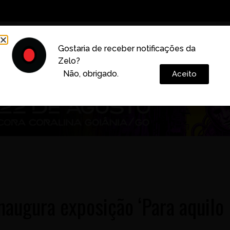
Decoração
Vida e Estilo
Cotidiano
Cultura
Gostaria de receber notificações da
Zelo?
Colunas
Não, obrigado.
Aceito
inaugura exposição ‘Para aquilo