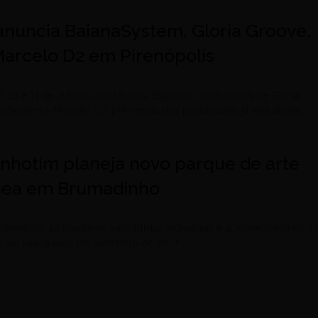
l anuncia BaianaSystem, Gloria Groove,
Marcelo D2 em Pirenópolis
s 10 e 11 de outubro, no Módulo Esportivo, com shows de Gloria
naSystem e Marcelo D2; pré-venda dos passaportes já está aberta
Inhotim planeja novo parque de arte
ea em Brumadinho
prevê até 40 pavilhões para artistas individuais e já reúne cerca de 3 
ve ser inaugurada em setembro de 2027