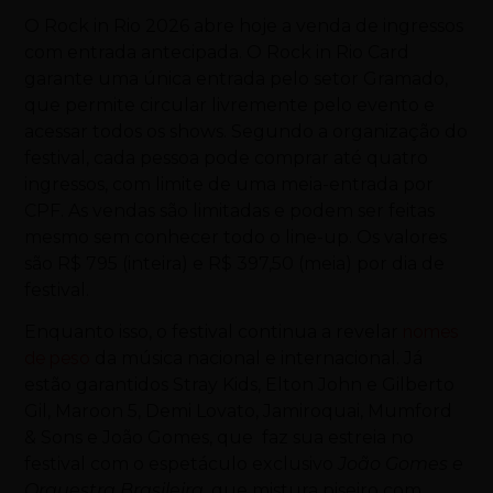
O Rock in Rio 2026 abre hoje a venda de ingressos
com entrada antecipada. O Rock in Rio Card
garante uma única entrada pelo setor Gramado,
que permite circular livremente pelo evento e
acessar todos os shows. Segundo a organização do
festival, cada pessoa pode comprar até quatro
ingressos, com limite de uma meia-entrada por
CPF. As vendas são limitadas e podem ser feitas
mesmo sem conhecer todo o line-up. Os valores
são R$ 795 (inteira) e R$ 397,50 (meia) por dia de
festival.
Enquanto isso, o festival continua a revelar
nomes
de peso
da música nacional e internacional. Já
estão garantidos Stray Kids, Elton John e Gilberto
Gil, Maroon 5, Demi Lovato, Jamiroquai, Mumford
& Sons e João Gomes, que faz sua estreia no
festival com o espetáculo exclusivo
João Gomes e
Orquestra Brasileira
, que mistura piseiro com