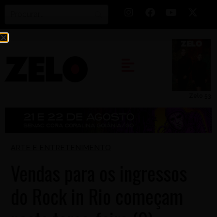
Zelo 53
ARTE E ENTRETENIMENTO
Vendas para os ingressos
do Rock in Rio começam