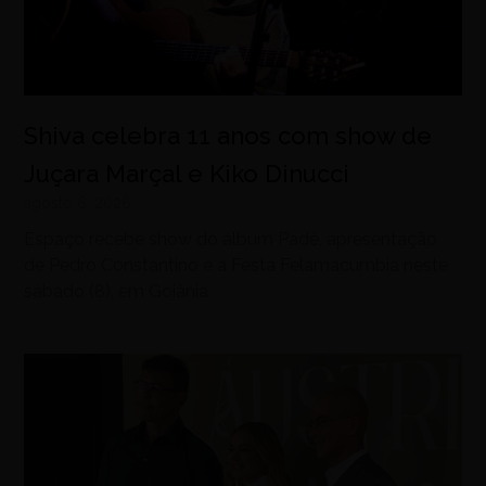
Shiva celebra 11 anos com show de
Juçara Marçal e Kiko Dinucci
agosto 6, 2026
Espaço recebe show do álbum Padê, apresentação
de Pedro Constantino e a Festa Felamacumbia neste
sábado (8), em Goiânia