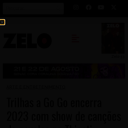
Zelo 53
ARTE E ENTRETENIMENTO
Trilhas a Go Go encerra
2023 com show de canções