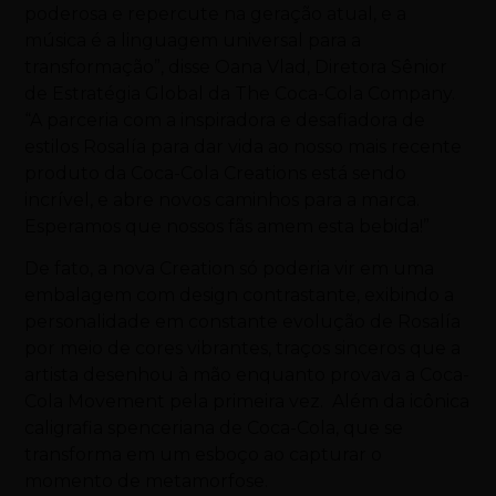
poderosa e repercute na geração atual, e a
música é a linguagem universal para a
transformação”, disse Oana Vlad, Diretora Sênior
de Estratégia Global da The Coca-Cola Company.
“A parceria com a inspiradora e desafiadora de
estilos Rosalía para dar vida ao nosso mais recente
produto da Coca-Cola Creations está sendo
incrível, e abre novos caminhos para a marca.
Esperamos que nossos fãs amem esta bebida!”
De fato, a nova Creation só poderia vir em uma
embalagem com design contrastante, exibindo a
personalidade em constante evolução de Rosalía
por meio de cores vibrantes, traços sinceros que a
artista desenhou à mão enquanto provava a Coca-
Cola Movement pela primeira vez. Além da icônica
caligrafia spenceriana de Coca-Cola, que se
transforma em um esboço ao capturar o
momento de metamorfose.