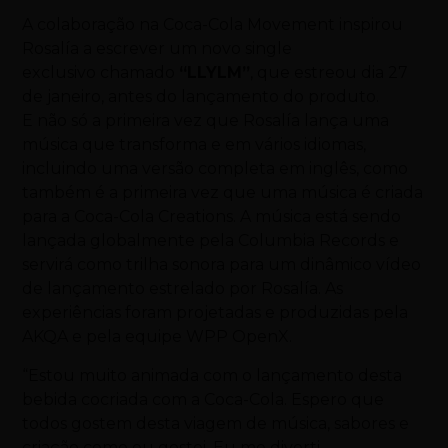
A colaboração na Coca-Cola Movement inspirou
Rosalía a escrever um novo single
exclusivo chamado
“LLYLM”
, que estreou dia 27
de janeiro, antes do lançamento do produto.
E não só a primeira vez que Rosalía lança uma
música que transforma e em vários idiomas,
incluindo uma versão completa em inglês, como
também é a primeira vez que uma música é criada
para a Coca-Cola Creations. A música está sendo
lançada globalmente pela Columbia Records e
servirá como trilha sonora para um dinâmico vídeo
de lançamento estrelado por Rosalía. As
experiências foram projetadas e produzidas pela
AKQA e pela equipe WPP OpenX.
“Estou muito animada com o lançamento desta
bebida cocriada com a Coca-Cola. Espero que
todos gostem desta viagem de música, sabores e
criação como eu gostei. Eu me diverti