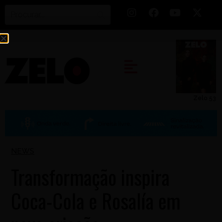
Zelo 53
NEWS
Transformação inspira
Coca-Cola e Rosalía em