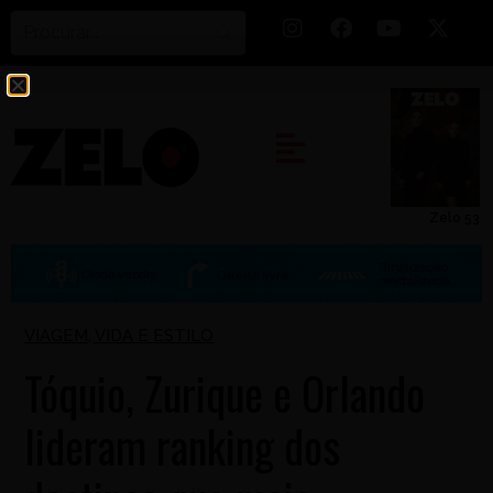
Zelo 53
VIAGEM
,
VIDA E ESTILO
Tóquio, Zurique e Orlando
lideram ranking dos