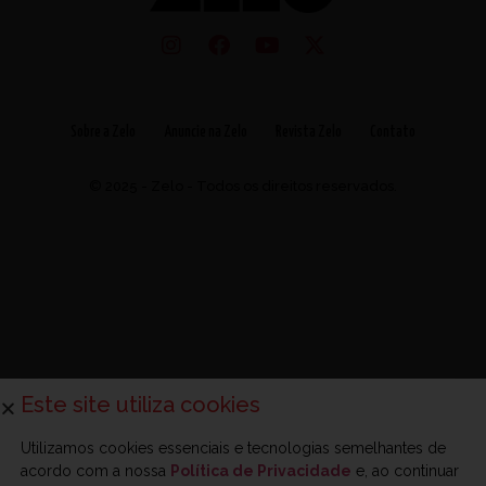
Sobre a Zelo
Anuncie na Zelo
Revista Zelo
Contato
© 2025 - Zelo - Todos os direitos reservados.
Este site utiliza cookies
Utilizamos cookies essenciais e tecnologias semelhantes de
acordo com a nossa
Política de Privacidade
e, ao continuar