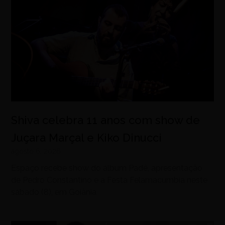
Shiva celebra 11 anos com show de
Juçara Marçal e Kiko Dinucci
agosto 6, 2026
Espaço recebe show do álbum Padê, apresentação
de Pedro Constantino e a Festa Felamacumbia neste
sábado (8), em Goiânia