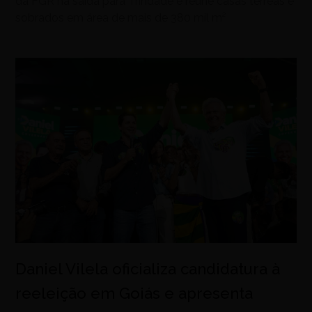
da FGR na saída para Trindade e reúne casas térreas e
sobrados em área de mais de 380 mil m²
Daniel Vilela oficializa candidatura à
reeleição em Goiás e apresenta