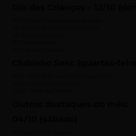
Dia das Crianças – 12/10 (d
10h: Oficina Peixinho Baiacu de Balão
11h: Circuito Recreativo no Gramado
14h: Bingo Recreativo
15h: Torta na Cara
16h: Caça ao Tesouro
Clubinho Sesc (quartas-feira
15/10 – Oficina: Brincando com Papercraft
22/10 – Oficina: Slime Criativo
29/10 – Show de Talentos
Outros destaques do mês:
04/10 (sábado)
10h: Cantinho de Desafios