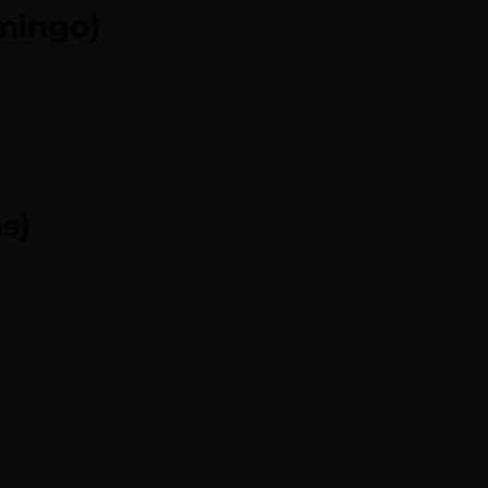
omingo)
s)