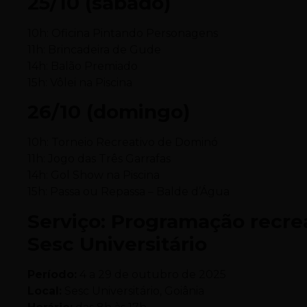
25/10 (sábado)
10h: Oficina Pintando Personagens
11h: Brincadeira de Gude
14h: Balão Premiado
15h: Vôlei na Piscina
26/10 (domingo)
10h: Torneio Recreativo de Dominó
11h: Jogo das Três Garrafas
14h: Gol Show na Piscina
15h: Passa ou Repassa – Balde d’Água
Serviço: Programação recre
Sesc Universitário
Período:
4 a 29 de outubro de 2025
Local:
Sesc Universitário, Goiânia