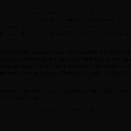
ente do Sistema Fecomércio, Sesc e Senac Goiás e vice-
 Sesc em oferecer lazer de qualidade. “O Sesc promove
. O Parque Aquático é um espaço pensado para acolher
elebrar a infância com atividades que despertam alegria,
o Veiga Jardim, ressalta que o lazer também é uma forma
ogos e oficinas, incentivamos a socialização, a criativid
e de recreação, se tornou referência em atividades lúdi
quem escolher aproveitar o Parque Aquático conosco”,
scorrega no sabão (19/10), o balão premiado (25/10) e as
e às quartas-feiras.
o a tabela de preços vigente do Parque Aquático.