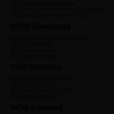
11h: Batalha das Cores na Piscina
14h: Torneio Recreativo de Futevôlei em Dupla
15h: Pedra, Papel e Tesoura na Piscina
05/10 (domingo)
10h: Oficina Brincante – Bolhas Gigantes
11h: Dança da Latinha
14h: Circuito de Desafios
15h: Hora do Escorrega
11/10 (sábado)
10h: Desafio da Garrafa em Pé
11h: Corrida de Surfista
14h: Desafio Dançante na Piscina
15h: Ponte Tremedeira
18/10 (sábado)