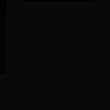
que
dos