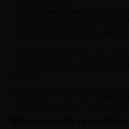
pela equipe de recreação.
De acordo com
Marcelo Baiocchi Carneiro
, presid
presidente da CNC, a iniciativa reforça o papel do
experiências de diversão, educação e convivência
famílias e, neste mês das crianças, nossa missão é c
criatividade e vínculos afetivos”, afirma.
O diretor regional do Sesc e Senac Goiás, Leopold
desenvolvimento humano. “Ao oferecer brincadeiras, j
e o movimento. O Sesc Universitário, com sua equip
e educativas. Outubro será um mês especial para 
destacou.
Além do dia 12 de outubro, a programação inclui o e
oficinas criativas do Clubinho Sesc, realizadas sempr
Os ingressos estão disponíveis no Sympla, seguind
Programação recreativa: