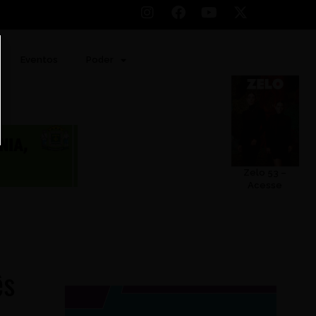
Eventos
Poder
Zelo 53 –
Acesse
ês