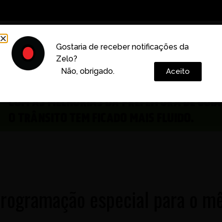
Decoração
Vida e Estilo
Cotidiano
Cultura
Gostaria de receber notificações da
Zelo?
Colunas
Não, obrigado.
Aceito
 programação especial para o m