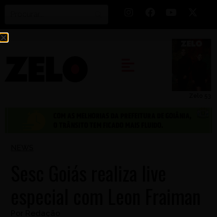
Zelo 53
NEWS
Sesc Goiás realiza live
especial com Leon Fraiman
Por
Redação