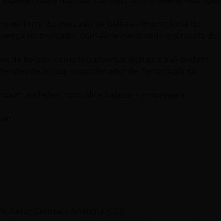
experiências e fidelizar clientes , com Gleisielly Rodrigue
 nome forte do mercado de beleza – importância do
resença no mercado , com Aline Hardman – instrutora do
salões de beleza: como ferramentas digitais e a IA podem
y Mendes de Souza – coordenador de Tecnologia da
e oportunidades , com Alice Salazar – empresária,
vio
, Setor Central – Anápolis (GO)