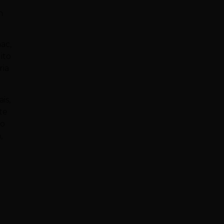
m
ac,
ito
ria
is,
te
lo
,