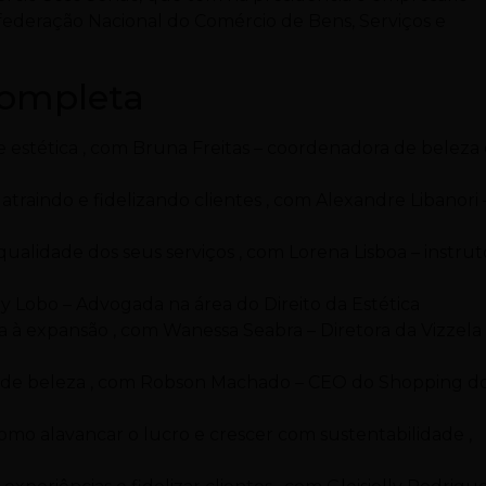
nfederação Nacional do Comércio de Bens, Serviços e
completa
e estética , com Bruna Freitas – coordenadora de beleza
: atraindo e fidelizando clientes , com Alexandre Libanori 
qualidade dos seus serviços , com Lorena Lisboa – instrut
ary Lobo – Advogada na área do Direito da Estética
a à expansão , com Wanessa Seabra – Diretora da Vizzela
or de beleza , com Robson Machado – CEO do Shopping d
omo alavancar o lucro e crescer com sustentabilidade ,