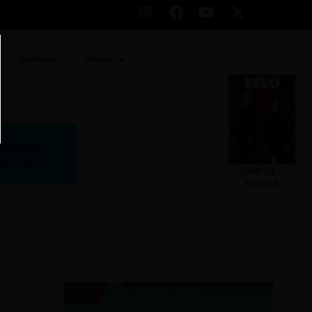
Eventos
Poder
Zelo 53 –
Acesse