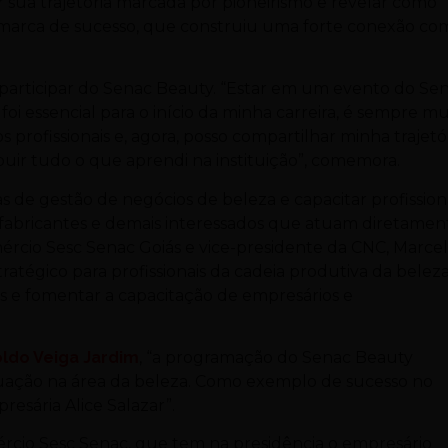
 sua trajetória marcada por pioneirismo e revelar como
arca de sucesso, que construiu uma forte conexão co
 participar do Senac Beauty. “Estar em um evento do Sen
oi essencial para o início da minha carreira, é sempre mu
 profissionais e, agora, posso compartilhar minha trajetó
ibuir tudo o que aprendi na instituição”, comemora.
 de gestão de negócios de beleza e capacitar profissiona
, fabricantes e demais interessados que atuam diretamen
ércio Sesc Senac Goiás e vice-presidente da CNC, Marce
atégico para profissionais da cadeia produtiva da beleza
 e fomentar a capacitação de empresários e
ldo Veiga Jardim
, “a programação do Senac Beauty
tuação na área da beleza. Como exemplo de sucesso no
resária Alice Salazar”.
rcio Sesc Senac, que tem na presidência o empresário