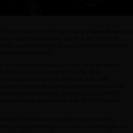
zar é um dos nomes confirmados para o
Senac Beauty 202
ce no dia 22 de setembro, das 8h às 18h, no Senac
às 15h30, quando ela sobe ao palco para conversar com o
entes e oportunidades”.
 é o tema desta edição, que tem como parceiros o
 Goiás, dentre outras grandes marcas. Toda
 profissionais da área da Beleza que buscam
deias em negócios de sucesso. Os ingressos podem ser
m.br/evento/senac-beauty-anapolis-2025/3024959?
00 para entrada convencional, e de R$ 120,00 para a
ais de 3 milhões de seguidores em seu perfil no
nternet, empreendedorismo, inovação e investimento em