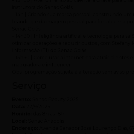
– 13h30 | Atendimento ao cliente: a chave para criar 
instrutora do Senac Goiás
– 14h | Criando sua marca pessoal: construindo um
branding e da imagem pessoal para fortalecer a p
Senac Goiás
– 14h30 | Inteligência artificial e tecnologia para 
otimizar operações e reduzir custos , com Stefan
Informação (TI) do Senac Goiás
– 15h30 | Como usar a internet para atrair clientes 
maquiadora e influencer
Obs.: programação sujeita à alteração sem aviso pré
Serviço
Evento:
Senac Beauty 2025
Data:
22/9/2025
Horário:
das 8h às 18h
Local:
Senac Anápolis
Endereço:
Avenida Senador José Lourenço Dias, 678