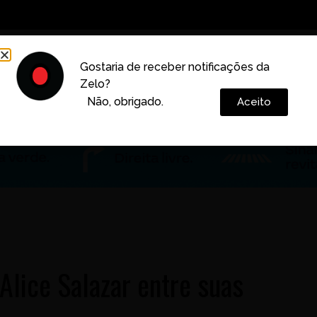
Decoração
Vida e Estilo
Cotidiano
Cultura
Gostaria de receber notificações da
Zelo?
Colunas
Não, obrigado.
Aceito
lice Salazar entre suas