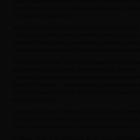
capacitação. A empresária também vai compartilhar
transformou sua paixão pela maquiagem em uma m
milhões de seguidores.
Alice Salazar ressalta que está muito animada para
instituição que fez parte da minha formação e que f
especial. Foi no Senac que dei meus primeiros passos
com outros profissionais. Esta é uma forma de retr
O objetivo do Senac Beauty é apresentar estratégias
alunos e ex-alunos Senac, prestadores de serviços
no setor. De acordo o presidente do Sistema Fecom
Baiocchi Carneiro, “o Senac Beauty é um evento estr
pois é uma oportunidade de conectar fornecedores
empreendedores”.
Segundo o diretor regional do Sesc e Senac,
Leopo
reforça o posicionamento da marca Senac e sua a
setor vamos apresentar a história inspiradora da emp
O Senac Goiás é uma instituição do Sistema Fecomé