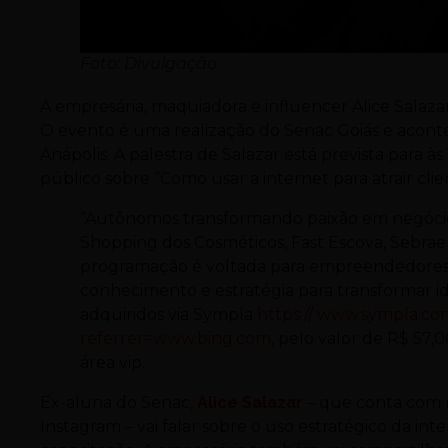
Foto: Divulgação
A empresária, maquiadora e influencer Alice Sala
O evento é uma realização do Senac Goiás e aconte
Anápolis. A palestra de Salazar está prevista para 
público sobre “Como usar a internet para atrair cli
“Autônomos transformando paixão em negócio”
Shopping dos Cosméticos, Fast Escova, Sebrae
programação é voltada para empreendedores e
conhecimento e estratégia para transformar i
adquiridos via Sympla
https:// www.sympla.co
referrer=www.bing.com
, pelo valor de R$ 57,
área vip.
Ex-aluna do Senac,
Alice Salazar
– que conta com m
Instagram – vai falar sobre o uso estratégico da i