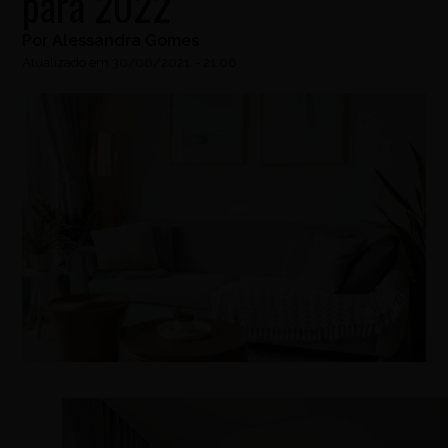
para 2022
Por
Alessandra Gomes
Atualizado em
30/06/2021
-
21:06