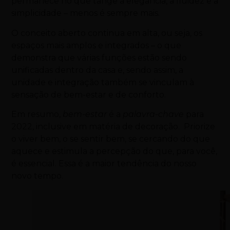
permanece no que tange à elegância, à fluidez e à
simplicidade – menos é sempre mais.
O conceito aberto continua em alta, ou seja, os
espaços mais amplos e integrados – o que
demonstra que várias funções estão sendo
unificadas dentro da casa e, sendo assim, a
unidade e integração também se vinculam à
sensação de bem-estar e de conforto.
Em resumo,
bem-estar
é a
palavra-chave
para
2022, inclusive em matéria de decoração. Priorize
o viver bem, o se sentir bem, se cercando do que
aquece e estimula a percepção do que, para você,
é essencial. Essa é a maior tendência do nosso
novo tempo.