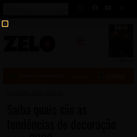
Zelo 53
COLUNAS-ZELO
,
DESIGN
Saiba quais são as
tendências de decoração