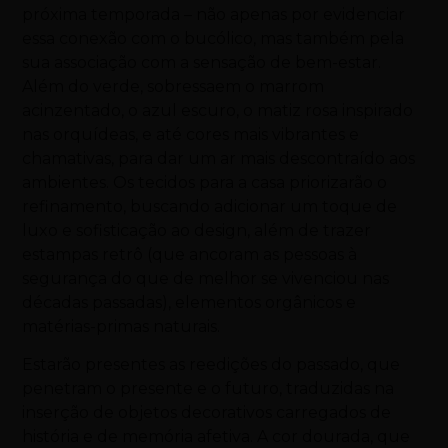
próxima temporada – não apenas por evidenciar
essa conexão com o bucólico, mas também pela
sua associação com a sensação de bem-estar.
Além do verde, sobressaem o marrom
acinzentado, o azul escuro, o matiz rosa inspirado
nas orquídeas, e até cores mais vibrantes e
chamativas, para dar um ar mais descontraído aos
ambientes. Os tecidos para a casa priorizarão o
refinamento, buscando adicionar um toque de
luxo e sofisticação ao design, além de trazer
estampas retrô (que ancoram as pessoas à
segurança do que de melhor se vivenciou nas
décadas passadas), elementos orgânicos e
matérias-primas naturais.
Estarão presentes as reedições do passado, que
penetram o presente e o futuro, traduzidas na
inserção de objetos decorativos carregados de
história e de memória afetiva. A cor dourada, que