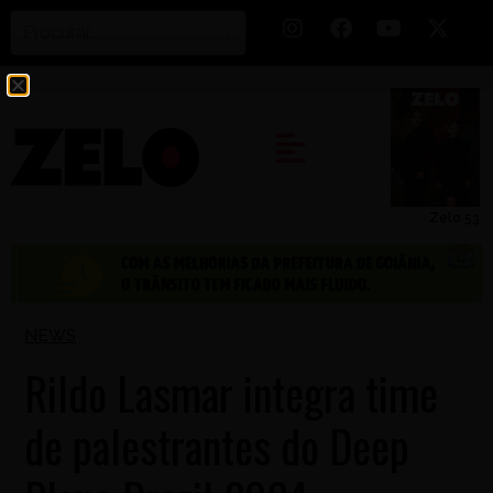
Zelo 53
NEWS
Rildo Lasmar integra time
de palestrantes do Deep