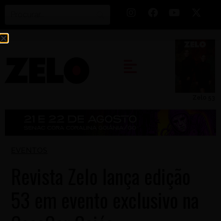
Zelo 53
EVENTOS
Revista Zelo lança edição
53 em evento exclusivo na