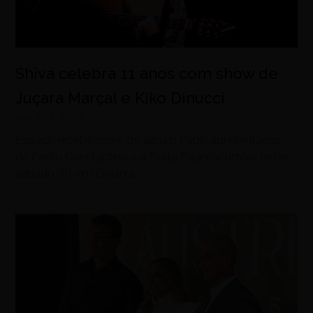
Shiva celebra 11 anos com show de
Juçara Marçal e Kiko Dinucci
agosto 6, 2026
Espaço recebe show do álbum Padê, apresentação
de Pedro Constantino e a Festa Felamacumbia neste
sábado (8), em Goiânia