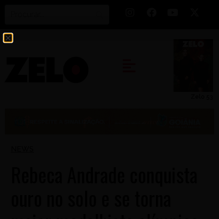
Zelo 53
NEWS
Rebeca Andrade conquista
ouro no solo e se torna