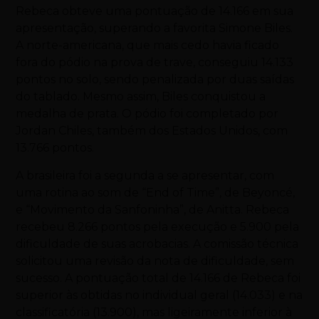
Rebeca obteve uma pontuação de 14.166 em sua
apresentação, superando a favorita Simone Biles.
A norte-americana, que mais cedo havia ficado
fora do pódio na prova de trave, conseguiu 14.133
pontos no solo, sendo penalizada por duas saídas
do tablado. Mesmo assim, Biles conquistou a
medalha de prata. O pódio foi completado por
Jordan Chiles, também dos Estados Unidos, com
13.766 pontos.
A brasileira foi a segunda a se apresentar, com
uma rotina ao som de “End of Time”, de Beyoncé,
e “Movimento da Sanfoninha”, de Anitta. Rebeca
recebeu 8.266 pontos pela execução e 5.900 pela
dificuldade de suas acrobacias. A comissão técnica
solicitou uma revisão da nota de dificuldade, sem
sucesso. A pontuação total de 14.166 de Rebeca foi
superior às obtidas no individual geral (14.033) e na
classificatória (13.900), mas ligeiramente inferior à