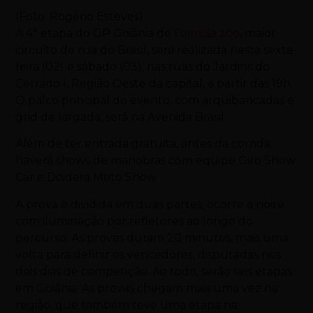
(Foto: Rogério Esteves)
A 4° etapa do GP Goiânia de
Fórmula 200
, maior
circuito de rua do Brasil, será realizada nesta sexta-
feira (02) e sábado (03), nas ruas do Jardins do
Cerrado I, Região Oeste da capital, a partir das 19h.
O palco principal do evento, com arquibancadas e
grid de largada, será na Avenida Brasil.
Além de ter entrada gratuita, antes da corrida,
haverá shows de manobras com equipe Giro Show
Car e Doidera Moto Show.
A prova é dividida em duas partes, ocorre a noite
com iluminação por refletores ao longo do
percurso. As provas duram 20 minutos, mais uma
volta para definir os vencedores, disputadas nos
dois dias de competição. Ao todo, serão seis etapas
em Goiânia. As provas chegam mais uma vez na
região, que também teve uma etapa na