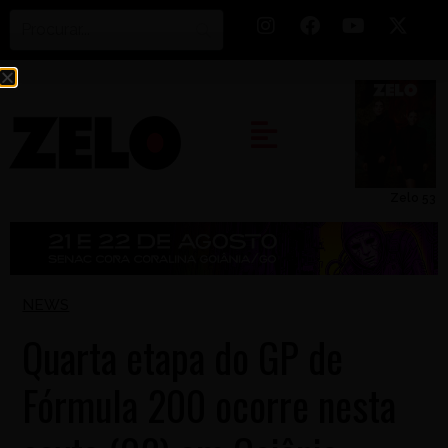
Zelo 53
NEWS
Quarta etapa do GP de
Fórmula 200 ocorre nesta