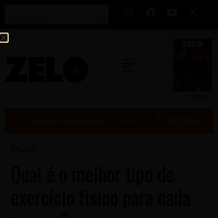
Zelo 53
SAÚDE
Qual é o melhor tipo de
exercício físico para cada