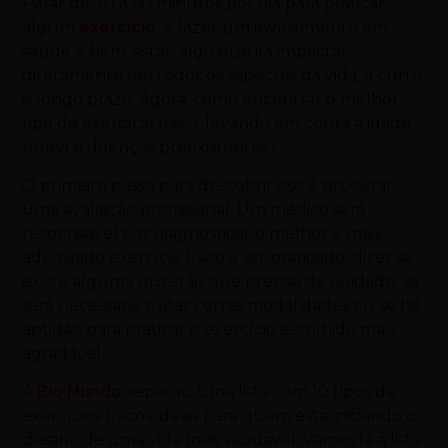
Parar de 30 a 60 minutos por dia para praticar
algum
exercício
, é fazer um investimento em
saúde e bem-estar, algo que irá impactar
diretamente em todos os aspectos da vida, a curto
e longo prazo. Agora, como encontrar o melhor
tipo de exercício físico, levando em conta a idade,
rotina e doenças preexistentes?
O primeiro passo para descobrir isso é procurar
uma avaliação profissional. Um médico será
responsável por diagnosticar o melhor e mais
adequado exercício físico a ser praticado, dizer se
existe alguma questão que precisa de cuidado, se
será necessário evitar certas modalidades ou se há
aptidão para praticar o exercício escolhido mais
agradável.
A
Bio Mundo
separou uma lista com 10 tipos de
exercícios físicos ideais para quem está iniciando o
desafio de uma vida mais saudável. Vamos lá à lista