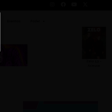
Eventos
Poder
Zelo 53 –
Acesse