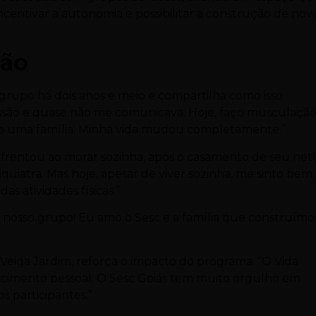
ncentivar a autonomia e possibilitar a construção de nov
ção
 grupo há dois anos e meio e compartilha como isso
essão e quase não me comunicava. Hoje, faço musculação
ero uma família. Minha vida mudou completamente.”
rentou ao morar sozinha, após o casamento de seu neto
uiatra. Mas hoje, apesar de viver sozinha, me sinto bem.
as atividades físicas.”
 nosso grupo! Eu amo o Sesc e a família que construímo
 Veiga Jardim, reforça o impacto do programa: “O Vida
scimento pessoal. O Sesc Goiás tem muito orgulho em
s participantes.”