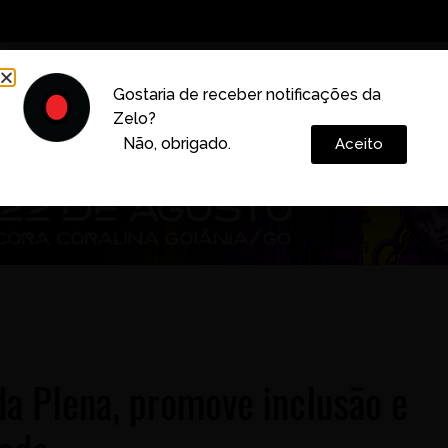
Decoração
Vida e Estilo
Cotidiano
Cultura
Gostaria de receber notificações da
Zelo?
Colunas
Não, obrigado.
Aceito
da Plena, promove inclusão e