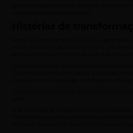
ajuda a combater a solidão, promover a cidadania, i
relações sociais e conhecimentos.”
Histórias de transforma
Vilma Teresinha Bernardo, de 70 anos, participa do
transformou sua vida. “Antes, eu estava com depr
ginástica funcional e conheci pessoas que consid
Dona Vilma também aponta as dificuldades que enf
“No começo, sofri muito. Cheguei a procurar um psiq
Gosto de ouvir música, jogar no celular e participar d
Ela ainda deixa um recado: “Venham fazer parte do
aqui!”
O diretor regional do Sesc e Senac Goiás, Leopoldo
Plena é um espaço de acolhimento, amizade e cre
promover qualidade de vida e bem-estar para nosso