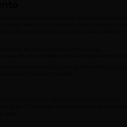
ento
eve por meio do contato social, da prática de exercíci
recreativas. Para Geruza, o segredo está na aceitação dess
o um ciclo natural, repleto de grandes oportunidades”,
s variadas para todas as idades, como cursos,
, ampliando as possibilidades de socialização e aprendizad
 física e mental. A interação social desempenha um papel
bem-estar e uma vida mais feliz.
cisam ter 60 anos ou mais, possuir a credencial Sesc e
nstituição. Os nomes são incluídos em uma lista de esper
e vagas.