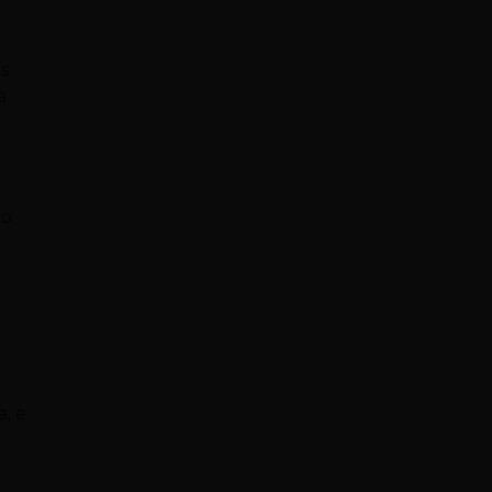
os
a
o.
a, e