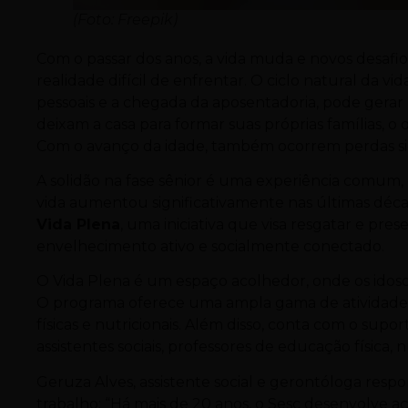
(Foto: Freepik)
Com o passar dos anos, a vida muda e novos desafi
realidade difícil de enfrentar. O ciclo natural da v
pessoais e a chegada da aposentadoria, pode gerar 
deixam a casa para formar suas próprias famílias, o
Com o avanço da idade, também ocorrem perdas sig
A solidão na fase sênior é uma experiência comum
vida aumentou significativamente nas últimas décad
Vida Plena
, uma iniciativa que visa resgatar e p
envelhecimento ativo e socialmente conectado.
O Vida Plena é um espaço acolhedor, onde os idoso
O programa oferece uma ampla gama de atividades, 
físicas e nutricionais. Além disso, conta com o sup
assistentes sociais, professores de educação física, nu
Geruza Alves, assistente social e gerontóloga respon
trabalho: “Há mais de 20 anos, o Sesc desenvolve a