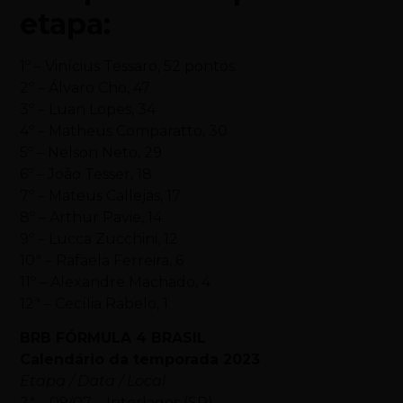
etapa:
1º – Vinícius Tessaro, 52 pontos
2º – Álvaro Cho, 47
3º – Luan Lopes, 34
4º – Matheus Comparatto, 30
5º – Nelson Neto, 29
6º – João Tesser, 18
7º – Mateus Callejas, 17
8º – Arthur Pavie, 14
9º – Lucca Zucchini, 12
10ª – Rafaela Ferreira, 6
11º – Alexandre Machado, 4
12ª – Cecília Rabelo, 1
BRB FÓRMULA 4 BRASIL
Calendário da temporada 2023
Etapa / Data / Local
2ª – 09/07 – Interlagos (SP)