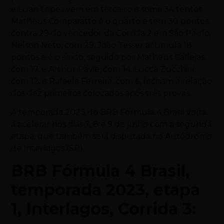
e Luan Lopes vem em terceiro e soma 34 tentos.
Matheus Comparatto é o quarto e tem 30 pontos,
contra 29 do vencedor da Corrida 2 em São Paulo,
Nelson Neto, com 29. João Tesser acumula 18
pontos e é o sexto, seguido por Matheus Callejas,
com 17, e Arthur Pavie, com 14. Lucca Zucchini,
com 12, e Rafaela Ferreira, com 6, fecham a relação
dos dez primeiros colocados após três provas.
A temporada 2023 do BRB Fórmula 4 Brasil volta
a acelerar nos dias 7, 8 e 9 de julho com a segunda
etapa, que também será disputada no Autódromo
de Interlagos (SP).
BRB Fórmula 4 Brasil,
temporada 2023, etapa
1, Interlagos, Corrida 3: