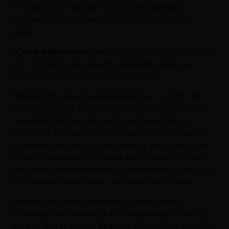
encabeçou a lista dos novatos na categoria,
enquanto João Tesser ficou em quinto lugar
geral.
“Carro impecável” —
Tessaro creditou o sucesso
em Interlagos ao trabalho realizado pela sua
equipe, chefiada por Beto Cavaleiro.
“Não tenho palavras para descrever um fim de
semana que foi quase perfeito. Muito feliz com o
resultado! Somos líderes do campeonato, e é
mérito da equipe de novo, que fez um trabalho
incrível durante o fim de semana, porque o carro
esteve impecável em todas as corridas. Tinha um
bom ritmo, então agora é só agradecer a Deus e à
minha família por tudo”, comemorou o piloto.
Com os resultados da etapa, Tessaro deixa
Interlagos na liderança do campeonato, com 52
pontos. Em segundo aparece Álvaro Cho, com 47,