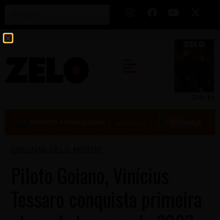
Zelo 53
COLUNAS-ZELO
,
MOTOR
Piloto Goiano, Vinícius
Tessaro conquista primeira