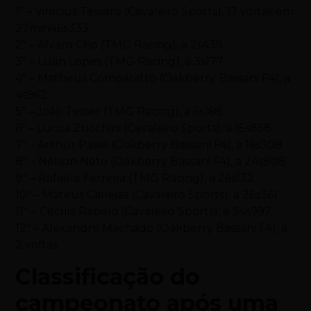
1º – Vinícius Tessaro (Cavaleiro Sports), 17 voltas em
27min46s333
2º – Álvaro Cho (TMG Racing), a 2s439
3º – Luan Lopes (TMG Racing), a 3s177
4º – Matheus Comparatto (Oakberry Bassani F4), a
4s962
5º – João Tesser (TMG Racing), a 6s168
6º – Lucca Zucchini (Cavaleiro Sports), a 15s858
7º – Arthur Pavie (Oakberry Bassani F4), a 16s308
8º – Nelson Neto (Oakberry Bassani F4), a 24s808
9ª – Rafaela Ferreira (TMG Racing), a 26s132
10º – Mateus Callejas (Cavaleiro Sports), a 26s361
11ª – Cecília Rabelo (Cavaleiro Sports), a 34s997
12º – Alexandre Machado (Oakberry Bassani F4), a
2 voltas
Classificação do
campeonato após uma