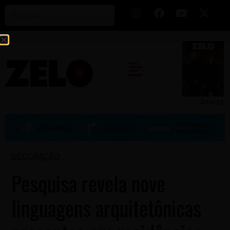
Zelo 53
DECORAÇÃO
Pesquisa revela nove
linguagens arquitetônicas