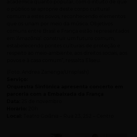
acadêmica quanto popular, com o intuito de que
o público se aproprie deste corpo cultural
comum a estes povos, reconhecendo elementos
que os unam por meio da música. Objetivos
comuns entre Brasil e França estão representados
em ‘Amazônia’: construir um futuro comum,
estabelecendo pontes culturais de proteção e
respeito ao meio-ambiente, aos direitos sociais, aos
povos e à casa comum”, ressalta Eliseu.
(Foto: Andrea Zanenga/Unsplash)
Serviço:
Orquestra Sinfônica apresenta concerto em
parceria com a Embaixada da França
Data:
25 de novembro
Horário:
20h
Local:
Teatro Goiânia – Rua 23, 252 – Centro