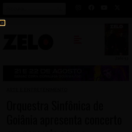
Zelo 53
ARTE E ENTRETENIMENTO
Orquestra Sinfônica de
Goiânia apresenta concerto