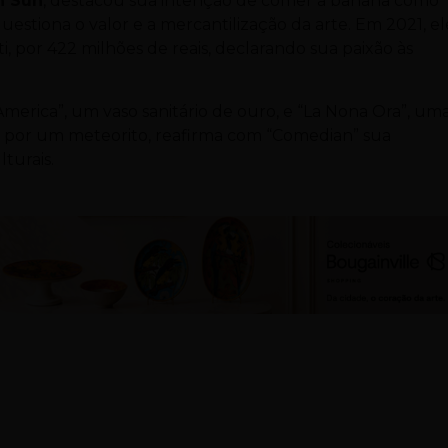
n Sun
, destacou sua intenção de comer a banana como
estiona o valor e a mercantilização da arte. Em 2021, el
, por 422 milhões de reais, declarando sua paixão às
merica”, um vaso sanitário de ouro, e “La Nona Ora”, um
do por um meteorito, reafirma com “Comedian” sua
turais.