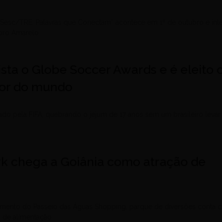
 Sesc/TRE: Palavras que Conectam” acontece em 1º de outubro e int
bro Amarelo
uista o Globe Soccer Awards e é eleito 
dor do mundo
ado pela FIFA, quebrando o jejum de 17 anos sem um brasileiro levar
ark chega a Goiânia como atração de
amento do Passeio das Águas Shopping, parque de diversões conta
a de alimentação