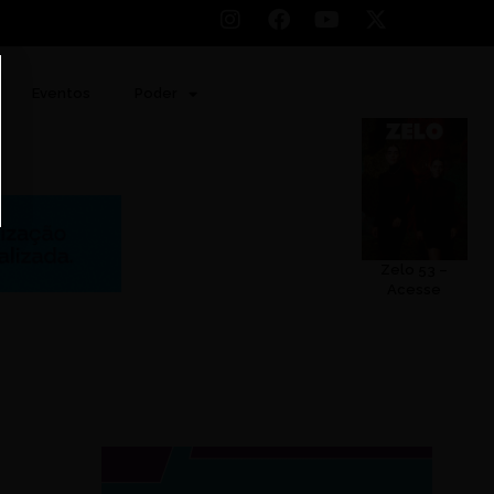
Eventos
Poder
Zelo 53 –
Acesse