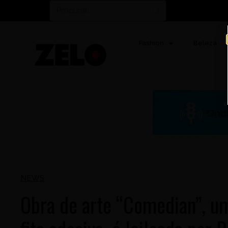
Fashion
Beleza
NEWS
Obra de arte “Comedian”, u