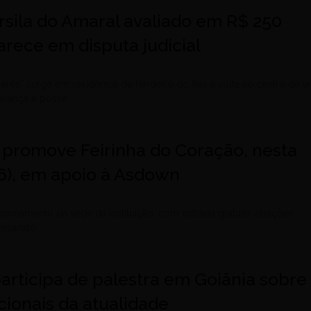
rsila do Amaral avaliado em R$ 250
rece em disputa judicial
ente” surge em residência de herdeiro do Itaú e volta ao centro de 
erança e posse
 promove Feirinha do Coração, nesta
26), em apoio à Asdown
cionamento da sede da instituição, com entrada gratuita, atrações
rtesanato
articipa de palestra em Goiânia sobre
ionais da atualidade