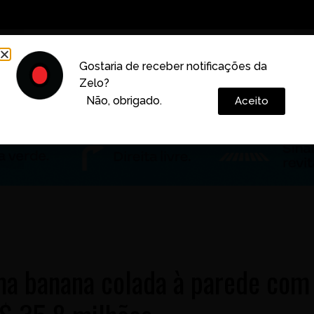
Decoração
Vida e Estilo
Cotidiano
Cultura
Gostaria de receber notificações da
Zelo?
Colunas
Não, obrigado.
Aceito
ma banana colada à parede com