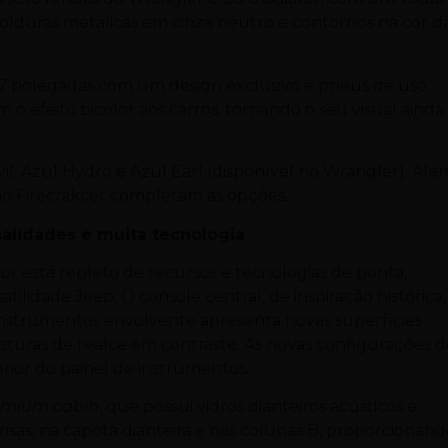
olduras metálicas em cinza neutro e contornos na cor d
 polegadas com um design exclusivo e pneus de uso
m o efeito bicolor aos carros, tornando o seu visual ainda
l, Azul Hydro e Azul Earl (disponível no Wrangler). Alé
lho Firecrakcer completam as opções.
onalidades e muita tecnologia
or está repleto de recursos e tecnologias de ponta,
ilidade Jeep. O console central, de inspiração histórica,
 instrumentos envolvente apresenta novas superfícies
sturas de realce em contraste. As novas configurações 
ior do painel de instrumentos.
emium cabin
, que possui vidros dianteiros acústicos e
isas, na capota dianteira e nas colunas B, proporcionan