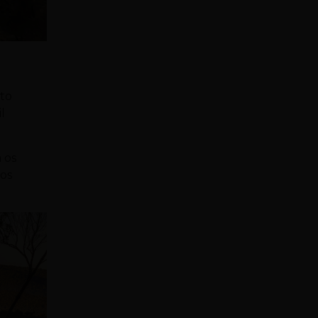
ito
l
 os
dos