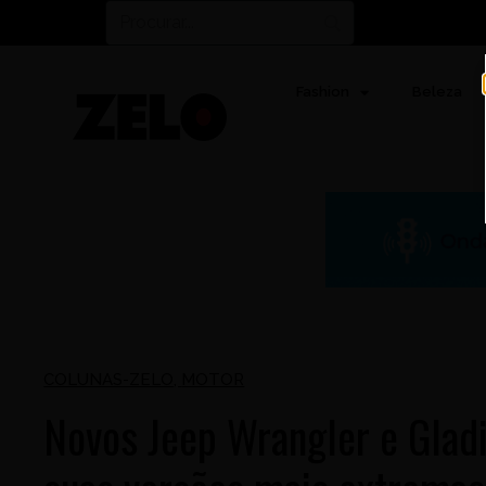
Fashion
Beleza
COLUNAS-ZELO
,
MOTOR
Novos Jeep Wrangler e Glad