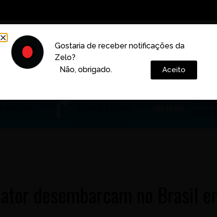
Decoração
Vida e Estilo
Cotidiano
Cultura
Gostaria de receber notificações da
Zelo?
Colunas
Não, obrigado.
Aceito
iator desembarcam no Brasil 