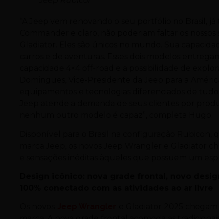
Jeep Rubicol
“A Jeep vem renovando o seu portfólio no Brasil, 
Commander e claro, não poderiam faltar os nossos 
Gladiator. Eles são únicos no mundo. Sua capacid
carros e de aventuras. Esses dois modelos entrega
capacidade 4×4 off-road e a possibilidade de explo
Domingues, Vice-Presidente da Jeep para a América
equipamentos e tecnologias diferenciados de tudo
Jeep atende a demanda de seus clientes por produt
nenhum outro modelo é capaz”, completa Hugo.
Disponível para o Brasil na configuração Rubicon,
marca Jeep, os novos Jeep Wrangler e Gladiator 
e sensações inéditas àqueles que possuem um espí
Design icônico: nova grade frontal, novo desig
100% conectado com as atividades ao ar livre
Os novos
Jeep Wrangler
e Gladiator 2025 chegam 
marca. A nova grade frontal acomoda as tradicionai