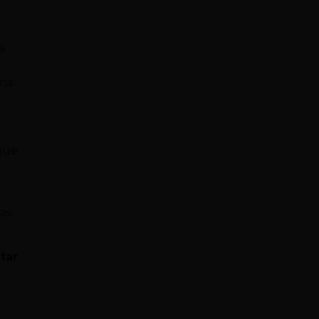
a
ria
 que
as
tar