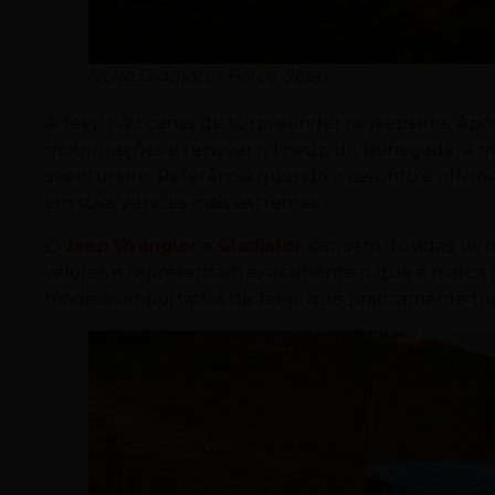
Novo Gladiator Fotos: Jeep
A Jeep não cansa de surpreender os jeepeiros. A
motorizações e renovar o lineup do Renegade, a ma
aventureiro. Referência quando o assunto é off-ro
em suas versões mais extremas.
O
Jeep Wrangler
e
Gladiator
são, sem dúvidas, os 
valores e representam exatamente o que a marca ac
modelos importados da Jeep, que praticamente trip