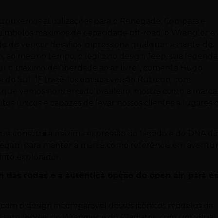
já trouxemos atualizações para o Renegade, Compass e
símbolos máximos de capacidade off-road: o Wrangler e 
ade de vencer desafios impressiona qualquer amante de
m, ao mesmo tempo, o legítimo design Jeep, sua legendá
rar o máximo de liberdade ao ar livre”, comenta Hugo
 do Sul. “E trazê-los em sua versão Rubicon, com
 que vemos no mercado brasileiro, mostra como a marca
os únicos e capazes de levar nossos clientes a lugares
 que constitui a máxima expressão do legado e do DNA da
chegam para manter a marca como referência em aventur
rito explorador.
n das rodas e a autêntica opção do open air, para es
com o design incomparável desses icônicos modelos da
s sete fendas do Wrangler e do Gladiator, com um visual