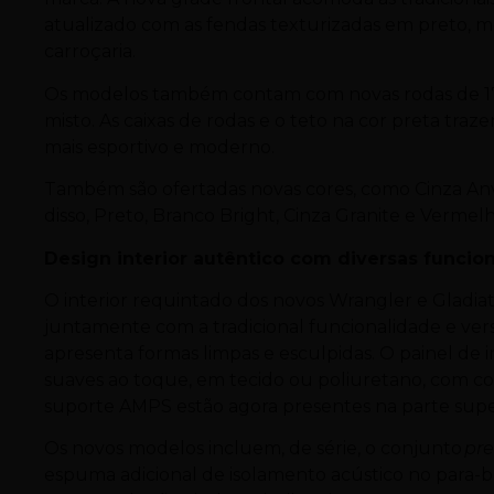
atualizado com as fendas texturizadas em preto, m
carroçaria.
Os modelos também contam com novas rodas de 17
misto. As caixas de rodas e o teto na cor preta traze
mais esportivo e moderno.
Também são ofertadas novas cores, como Cinza Anvi
disso, Preto, Branco Bright, Cinza Granite e Verme
Design interior autêntico com diversas funci
O interior requintado dos novos Wrangler e Gladiat
juntamente com a tradicional funcionalidade e versat
apresenta formas limpas e esculpidas. O painel de
suaves ao toque, em tecido ou poliuretano, com co
suporte AMPS estão agora presentes na parte super
Os novos modelos incluem, de série, o conjunto
pr
espuma adicional de isolamento acústico no para-br