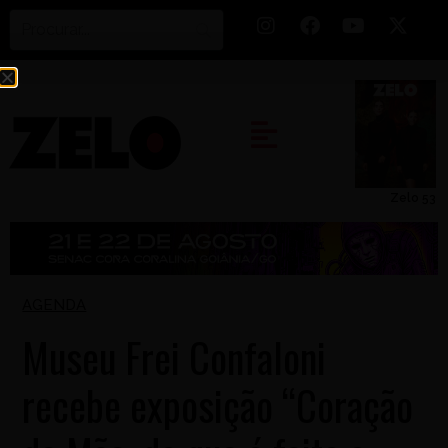
Zelo 53
AGENDA
Museu Frei Confaloni
recebe exposição “Coração