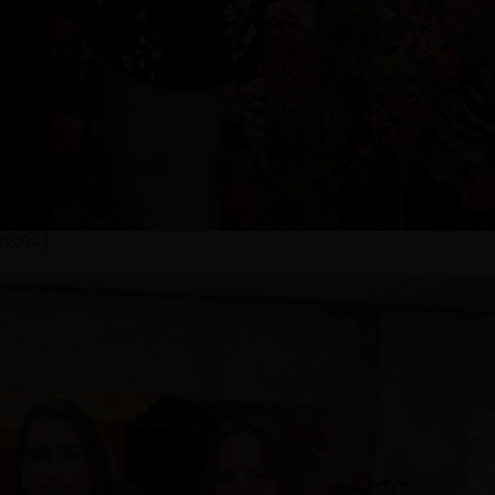
los84)