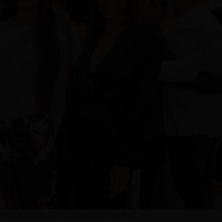
ana Cecílio (Foto: @joaocarlos84)