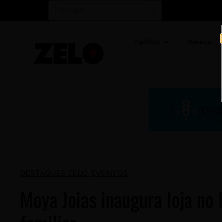
Fashion
Beleza
DESTAQUES ZELO
,
EVENTOS
Moya Joias inaugura loja no