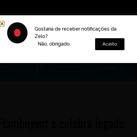
Decoração
Vida e Estilo
Cotidiano
Cultura
Gostaria de receber notificações da
Zelo?
Colunas
Não, obrigado.
Aceito
 Flamboyant e celebra legado