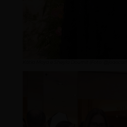
Kátia Moya e Sheyla Doumit (Foto: @joaocar