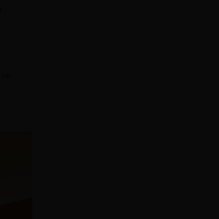
r
 no