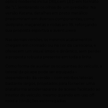
óptico moderno inclui DRLs em LED em formato
de “L”, lembrando os olhos de um predador. Na
versão Katana, detalhes em preto metálico
predominam em diversos componentes, como
skidplate, maçanetas e rodas aro 18, reforçando
sua proposta esportiva e aventureira.
Nas demais versões, os mesmos acabamentos
chegam em cromado ou na cor da carroceria, e
oferecem um visual limpo e dinâmico, sem perder
a proposta robusta presente em toda a linha.
Como forma de auxiliar os ocupantes do veículo, a
lateral da picape pode ser equipada –
dependendo da versão – com estribos laterais
bastante largos, projetados para fornecer uma
plataforma antiderrapante de acesso facilitado ao
interior do veículo, mesmo quando em uso
off-
road
e condições escorregadias.