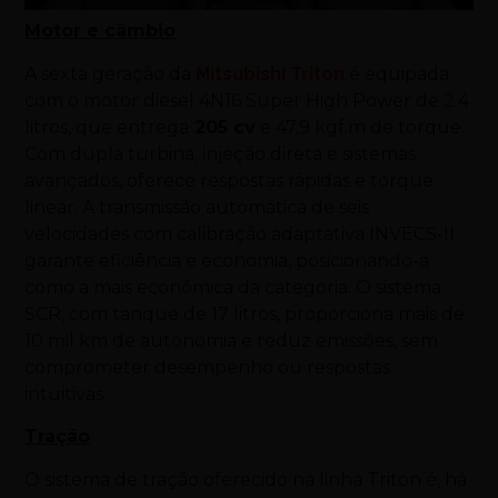
Motor e câmbio
A sexta geração da
Mitsubishi Triton
é equipada
com o motor diesel 4N16 Super High Power de 2.4
litros, que entrega
205 cv
e 47,9 kgf.m de torque.
Com dupla turbina, injeção direta e sistemas
avançados, oferece respostas rápidas e torque
linear. A transmissão automática de seis
velocidades com calibração adaptativa INVECS-II
garante eficiência e economia, posicionando-a
como a mais econômica da categoria. O sistema
SCR, com tanque de 17 litros, proporciona mais de
10 mil km de autonomia e reduz emissões, sem
comprometer desempenho ou respostas
intuitivas.
Tração
O sistema de tração oferecido na linha Triton é, há