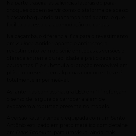
Na parte traseira, as saliências laterais do para-
choques podem servir como plataforma de acesso
à caçamba quando sua tampa está aberta, o que
facilita o acesso e a acomodação de cargas.
Na caçamba, o diferencial fica para o revestimento
em
X-Liner
. Antiderrapante e antirriscos, o
revestimento vem de série em todas as versões e
oferece extrema durabilidade e praticidade aos
ocupantes. Ele substitui a proteção removível em
plástico presente em algumas concorrentes e é
totalmente impermeável.
As lanternas com assinatura LED em “T” reforçam
o senso de largura da carroceria além de
evocarem a robustez presente no modelo.
A versão Katana ainda é equipada com um Santo
Antônio estilizado em preto metálico com detalhe
em
Dark Titanium
, para um visual ainda mais