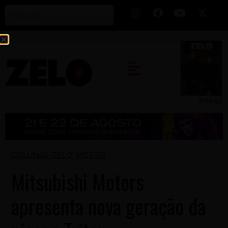
Zelo 53
COLUNAS-ZELO
,
MOTOR
Mitsubishi Motors
apresenta nova geração da