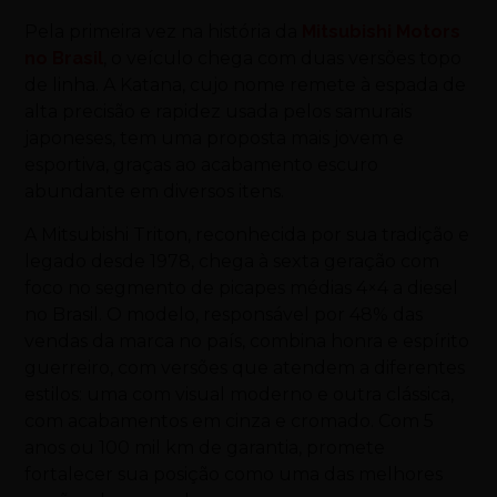
Pela primeira vez na história da
Mitsubishi Motors
no Brasil
, o veículo chega com duas versões topo
de linha. A Katana, cujo nome remete à espada de
alta precisão e rapidez usada pelos samurais
japoneses, tem uma proposta mais jovem e
esportiva, graças ao acabamento escuro
abundante em diversos itens.
A Mitsubishi Triton, reconhecida por sua tradição e
legado desde 1978, chega à sexta geração com
foco no segmento de picapes médias 4×4 a diesel
no Brasil. O modelo, responsável por 48% das
vendas da marca no país, combina honra e espírito
guerreiro, com versões que atendem a diferentes
estilos: uma com visual moderno e outra clássica,
com acabamentos em cinza e cromado. Com 5
anos ou 100 mil km de garantia, promete
fortalecer sua posição como uma das melhores