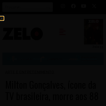
Zelo 53
ARTE E ENTRETENIMENTO
Milton Gonçalves, ícone da
TV brasileira, morre aos 88