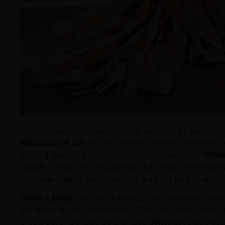
Com o tema “Na América: uma antologia na moda”,
Museum of Art
, em Nova York, recebeu famosos 
(2). O dress code, no entanto, foi inspirado no
“Gild
cidade passou por mudanças culturais, pela indus
um time para lá de fashionista que soube entrar no 
Blake Lively
chamou a atenção ao chegar ao tapet
literalmente, se transformou. Bordado com cristai
ares a partir do laço de grandes dimensões que es