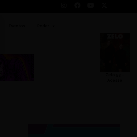
Eventos
Poder
Zelo 53 –
Acesse