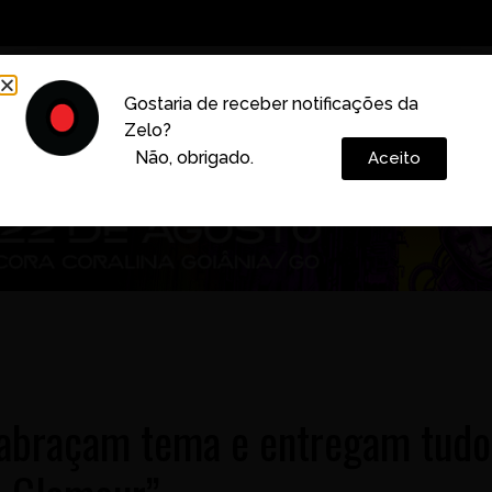
Decoração
Vida e Estilo
Cotidiano
Cultura
Gostaria de receber notificações da
Zelo?
Colunas
Não, obrigado.
Aceito
 abraçam tema e entregam tudo