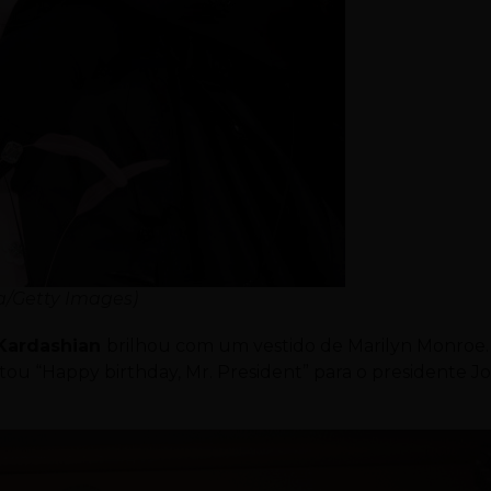
a/Getty Images)
Kardashian
brilhou com um vestido de Marilyn Monroe.
tou “Happy birthday, Mr. President” para o presidente J