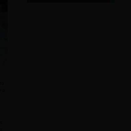
ra
e a
u
s
 a