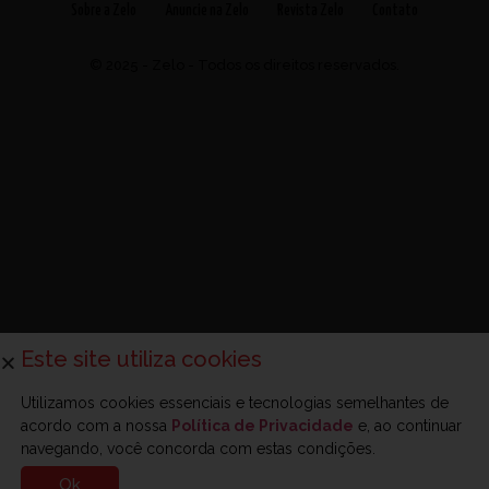
Sobre a Zelo
Anuncie na Zelo
Revista Zelo
Contato
© 2025 - Zelo - Todos os direitos reservados.
Este site utiliza cookies
Utilizamos cookies essenciais e tecnologias semelhantes de
acordo com a nossa
Política de Privacidade
e, ao continuar
navegando, você concorda com estas condições.
Ok