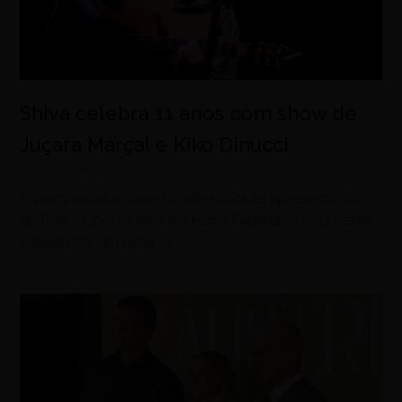
Shiva celebra 11 anos com show de
Juçara Marçal e Kiko Dinucci
agosto 6, 2026
Espaço recebe show do álbum Padê, apresentação
de Pedro Constantino e a Festa Felamacumbia neste
sábado (8), em Goiânia