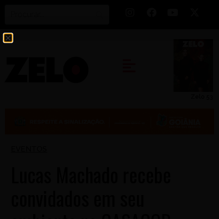
Zelo 53
EVENTOS
Lucas Machado recebe
convidados em seu