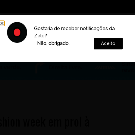
Decoração
Vida e Estilo
Cotidiano
Cultura
Gostaria de receber notificações da
Zelo?
Colunas
Não, obrigado.
Aceito
shion week em prol à