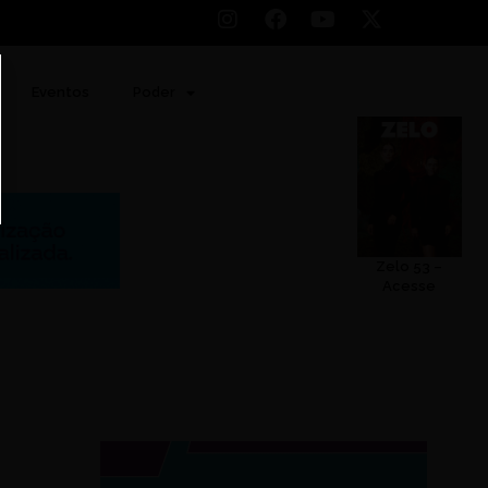
Eventos
Poder
Zelo 53 –
Acesse