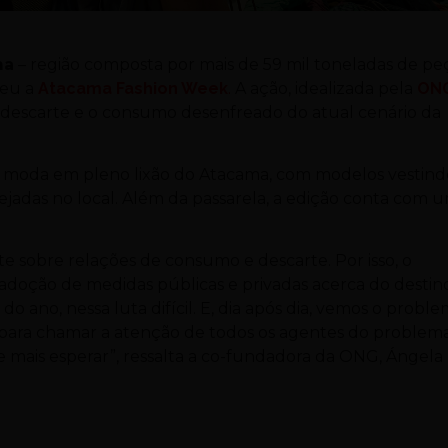
ma
– região composta por mais de 59 mil toneladas de pe
beu a
Atacama Fashion Week
.
A ação, idealizada pela
ON
 o descarte e o consumo desenfreado do atual cenário da
moda em pleno lixão do Atacama, com modelos vestind
pejadas no local. Além da passarela, a edição conta com 
nte sobre relações de consumo e descarte. Por isso, o
adoção de medidas públicas e privadas acerca do destin
do ano, nessa luta difícil. E, dia após dia, vemos o probl
 para chamar a atenção de todos os agentes do problem
 mais esperar”, ressalta a co-fundadora da ONG, Ángela