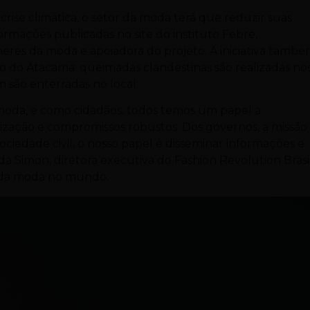
rise climática, o setor da moda terá que reduzir suas
rmações publicadas no site do instituto Febre,
lheres da moda e apoiadora do projeto. A iniciativa tamb
o do Atacama: queimadas clandestinas são realizadas no
são enterradas no local.
 moda, e como cidadãos, todos temos um papel a
zação e compromissos robustos. Dos governos, a missão
 sociedade civil, o nosso papel é disseminar informações e
a Simon, diretora executiva do Fashion Revolution Brasi
a da moda no mundo.