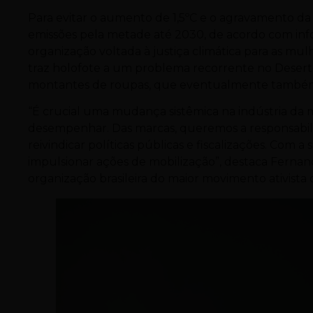
Para evitar o aumento de 1,5ºC e o agravamento da c
emissões pela metade até 2030, de acordo com info
organização voltada à justiça climática para as mu
traz holofote a um problema recorrente no Desert
montantes de roupas, que eventualmente também 
“É crucial uma mudança sistêmica na indústria da
desempenhar. Das marcas, queremos a responsabili
reivindicar políticas públicas e fiscalizações. Com a
impulsionar ações de mobilização”, destaca Fernand
organização brasileira do maior movimento ativist