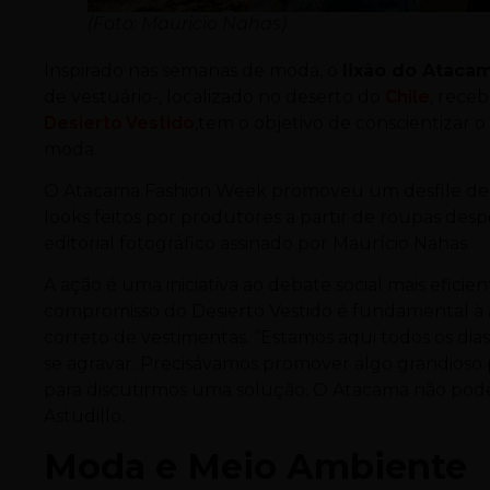
(Foto: Mauricio Nahas)
Inspirado nas semanas de moda, o
lixão do Ataca
de vestuário-, localizado no deserto do
Chile
, rece
Desierto Vestido
,tem o objetivo de conscientizar
moda.
O Atacama Fashion Week promoveu um desfile de 
looks feitos por produtores a partir de roupas des
editorial fotográfico assinado por Maurício Nahas.
A ação é uma iniciativa ao debate social mais eficie
compromisso do Desierto Vestido é fundamental à 
correto de vestimentas. “Estamos aqui todos os dias 
se agravar. Precisávamos promover algo grandioso
para discutirmos uma solução. O Atacama não pode
Astudillo.
Moda e Meio Ambiente