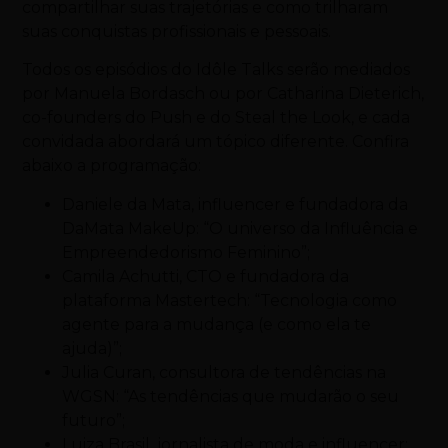
compartilhar suas trajetórias e como trilharam
suas conquistas profissionais e pessoais.
Todos os episódios do Idôle Talks serão mediados
por Manuela Bordasch ou por Catharina Dieterich,
co-founders do Push e do Steal the Look, e cada
convidada abordará um tópico diferente. Confira
abaixo a programação:
Daniele da Mata, influencer e fundadora da
DaMata MakeUp: “O universo da Influência e
Empreendedorismo Feminino”;
Camila Achutti, CTO e fundadora da
plataforma Mastertech: “Tecnologia como
agente para a mudança (e como ela te
ajuda)”;
Julia Curan, consultora de tendências na
WGSN: “As tendências que mudarão o seu
futuro”;
Luiza Brasil, jornalista de moda e influencer: