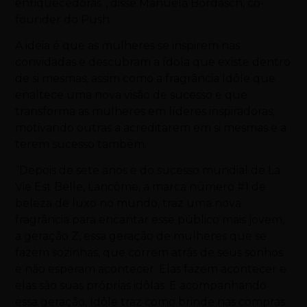
enriquecedoras”, disse Manuela Bordasch, co-
founder do Push.
A ideia é que as mulheres se inspirem nas
convidadas e descubram a ídola que existe dentro
de si mesmas, assim como a fragrância Idôle que
enaltece uma nova visão de sucesso e que
transforma as mulheres em líderes inspiradoras,
motivando outras a acreditarem em si mesmas e a
terem sucesso também.
“Depois de sete anos e do sucesso mundial de La
Vie Est Belle, Lancôme, a marca número #1 de
beleza de luxo no mundo, traz uma nova
fragrância para encantar esse público mais jovem,
a geração Z, essa geração de mulheres que se
fazem sozinhas, que correm atrás de seus sonhos
e não esperam acontecer. Elas fazem acontecer e
elas são suas próprias idôlas. E acompanhando
essa geração, Idôle traz como brinde nas compras