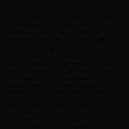
da fragrância, o primeiro Idôle Talks, em parceria
com a plataforma de cursos e palestras Push. É
com sororidade que juntas, chegaremos todas lá.
Como diz nossa embaixadora de Idôle, Zendaya, o
céu não é o limite”, compartilha Rachele
Montellano, gerente de Lancôme no Brasil.
O
Idôle Talks
ficará disponível até 28 de fevereiro
de 2021 e contará com sete talks, sendo o de
Daniela da Mata, Camila Achutti e Julia Curan
disponíveis para todo o público, e de Luiza Brasil,
Duda Beat, Erica Firmo e Carol Sandler exclusivos
para quem realizar a compra de qualquer
volumetria da eau de parfum Idôle no site
Lancôme ou nos sites parceiros (Época, Sephora,
Beleza na Web, Renner, Beauty Box e Riachuelo).
Após a compra, as consumidoras receberão um
código de acesso aos conteúdos exclusivos e assim
poderão sonhar ainda maior, aprendendo e se