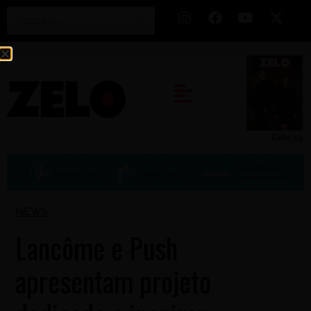
Zelo 53
NEWS
Lancôme e Push
apresentam projeto