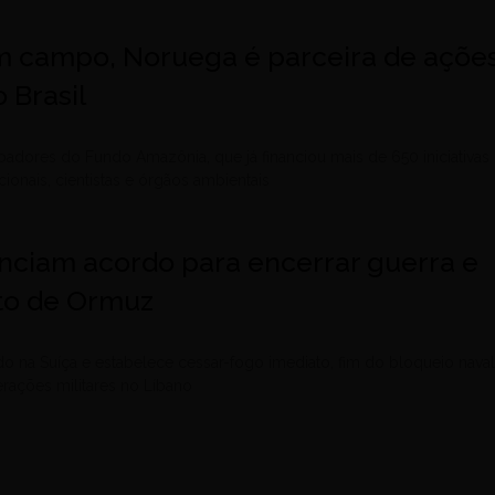
m campo, Noruega é parceira de açõe
 Brasil
adores do Fundo Amazônia, que já financiou mais de 650 iniciativas
cionais, cientistas e órgãos ambientais
unciam acordo para encerrar guerra e
ito de Ormuz
 na Suíça e estabelece cessar-fogo imediato, fim do bloqueio naval
erações militares no Líbano