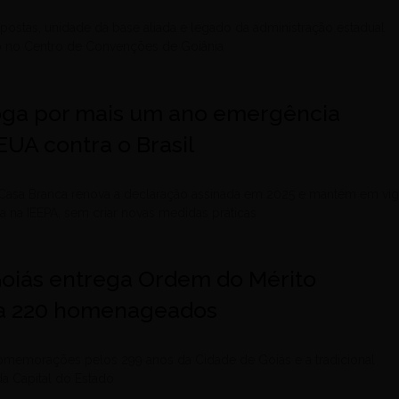
ostas, unidade da base aliada e legado da administração estadual
do no Centro de Convenções de Goiânia
ga por mais um ano emergência
EUA contra o Brasil
 Casa Branca renova a declaração assinada em 2025 e mantém em vig
 na IEEPA, sem criar novas medidas práticas
oiás entrega Ordem do Mérito
a 220 homenageados
comemorações pelos 299 anos da Cidade de Goiás e a tradicional
da Capital do Estado