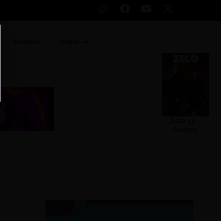
Eventos
Poder
Zelo 53 –
Acesse