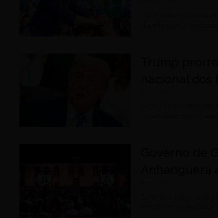
agosto 5, 2026
Governador destaca prop
durante evento realiza
Trump prorro
nacional dos 
julho 28, 2026
Decisão publicada pela
ordem executiva baseada
Governo de G
Anhanguera 
julho 22, 2026
Cerimônia integrou as 
transferência simbólica 