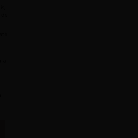
s,
o de
até
r a
a