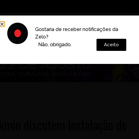
Decoração
Vida e Estilo
Cotidiano
Cultura
Gostaria de receber notificações da
Zelo?
Colunas
Não, obrigado.
Aceito
ckmin discutem instalação de