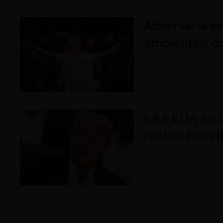
Adversária e
ambientais do
julho 3, 2026
Nórdicos são maiores do
agricultores, povos tradi
Irã e EUA an
reabrir Estre
junho 15, 2026
Memorando será assinado
Irã e interrupção das op