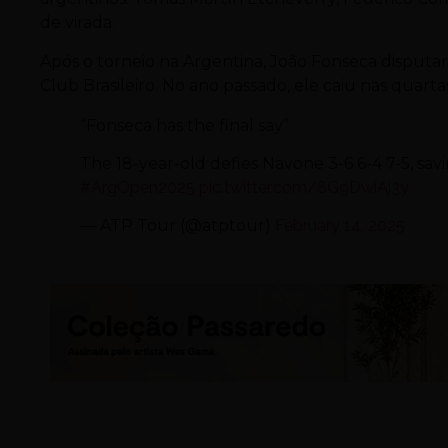
de virada.
Após o torneio na Argentina, João Fonseca disputa
Club Brasileiro. No ano passado, ele caiu nas quart
“Fonseca has the final say”
The 18-year-old defies Navone 3-6 6-4 7-5, sav
#ArgOpen2025
pic.twitter.com/8G9DwiAj3y
— ATP Tour (@atptour)
February 14, 2025