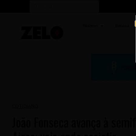
Fashion
Beleza
COTIDIANO
João Fonseca avança à semi