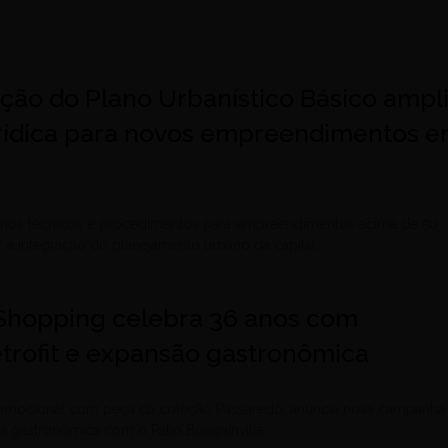
ão do Plano Urbanístico Básico ampl
rídica para novos empreendimentos 
térios técnicos e procedimentos para empreendimentos acima de 50
r a integração do planejamento urbano da capital
 Shopping celebra 36 anos com
trofit e expansão gastronômica
omocional com peça da coleção Passaredo, anuncia nova campanha
rea gastronômica com o Pátio Bougainville