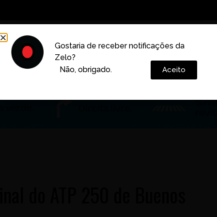
Decoração
Vida e Estilo
Cotidiano
Cultura
Gostaria de receber notificações da
Zelo?
Colunas
Não, obrigado.
Aceito
final do ATP 250 de Buenos