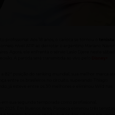
 profissional. Aos 18 anos, o carioca se tornou o
tenista
torneio nível ATP ao derrotar o argentino Mariano Navo
. Agora, ele enfrenta o sérvio Laslo Djere neste sába
ecisão. A partida será transmitida ao vivo pelo
Disney+
 a 82ª posição do ranking mundial, sua melhor marca at
nça entre os brasileiros no circuito, superando Thiago
do, já esteve entre os 30 melhores e eliminou Wild nas
a em sua segunda temporada como profissional,
m 2025. Em Buenos Aires, Fonseca eliminou três tenistas
ia e Mariano Navone, sendo que os dois últimos ele venc