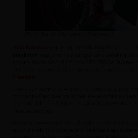
(Foto: @australianopen/ @atptour)
João Fonseca
segue quebrando barreiras no circuito
brasileiro
mais jovem a alcançar uma semifinal de 
em um duelo de 2h54min no ATP 250 de Buenos Aires
(15), às 16h (de Brasília), em busca de uma vaga na d
Premium
.
Com a campanha na Argentina, Fonseca já garantiu
momento. Caso avance à final, ele assumirá a lidera
Seyboth Wild (77º). Djere, atual número 98 do mun
quartas de final.
A jovem promessa do tênis brasileiro vem embalad
acumulando 13 vitórias em 12 partidas disputadas e
argentinos: Tomás Martín Etcheverry, Federico Cor