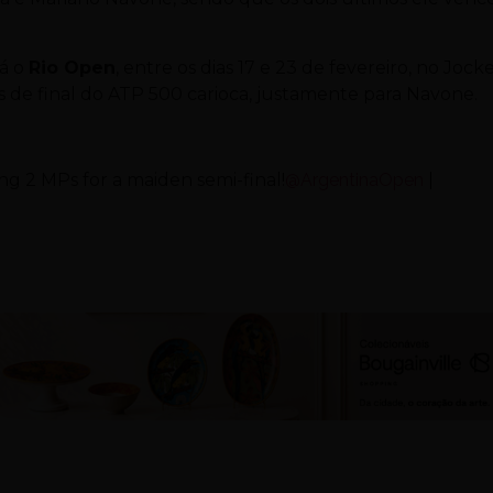
rá o
Rio Open
, entre os dias 17 e 23 de fevereiro, no Jock
as de final do ATP 500 carioca, justamente para Navone.
ing 2 MPs for a maiden semi-final!
@ArgentinaOpen
|