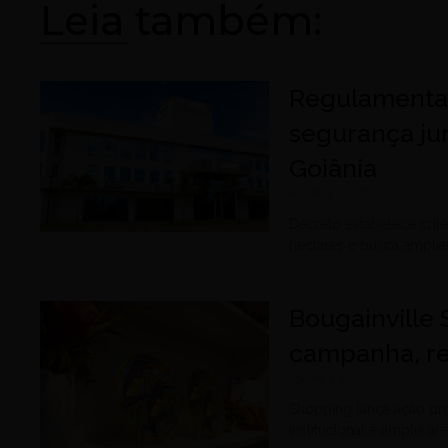
Leia também:
Regulamentaç
segurança ju
Goiânia
agosto 4, 2026
Decreto estabelece cri
hectares e busca amplia
Bougainville
campanha, re
agosto 3, 2026
Shopping lança ação pr
institucional e amplia á