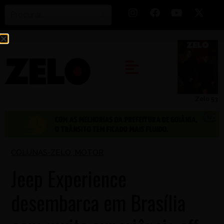
Zelo 53
COLUNAS-ZELO
,
MOTOR
Jeep Experience
desembarca em Brasília