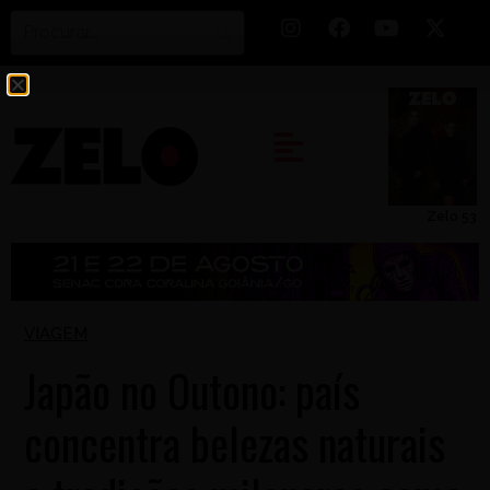
Zelo 53
VIAGEM
Japão no Outono: país
concentra belezas naturais