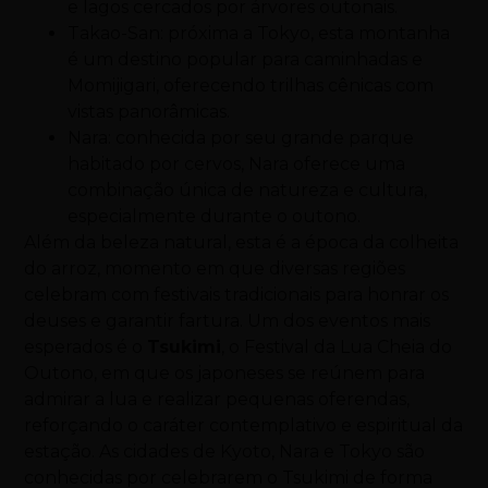
e lagos cercados por árvores outonais.
Takao-San: próxima a Tokyo, esta montanha
é um destino popular para caminhadas e
Momijigari, oferecendo trilhas cênicas com
vistas panorâmicas.
Nara: conhecida por seu grande parque
habitado por cervos, Nara oferece uma
combinação única de natureza e cultura,
especialmente durante o outono.
Além da beleza natural, esta é a época da colheita
do arroz, momento em que diversas regiões
celebram com festivais tradicionais para honrar os
deuses e garantir fartura. Um dos eventos mais
esperados é o
Tsukimi
, o Festival da Lua Cheia do
Outono, em que os japoneses se reúnem para
admirar a lua e realizar pequenas oferendas,
reforçando o caráter contemplativo e espiritual da
estação. As cidades de Kyoto, Nara e Tokyo são
conhecidas por celebrarem o Tsukimi de forma