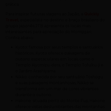
prática.
Para inspirar futuras viagens ao Japão, a
Quickly
Travel
, especialista no destino e braço brasileiro do
grupo japonês JTB apresenta os locais mais
interessantes para apreciação do Momijigari.
Confira abaixo:
Kyoto: famosa por seus templos e santuários
históricos, Kyoto oferece paisagens de
outono espetaculares em locais como o
Templo Kiyomizu-dera, o Templo Tofuku-ji e
o Jardim Arashiyama.
Nikko: conhecida por seu santuário Toshogu
e suas paisagens montanhosas, Nikko se
transforma em um mar de cores vibrantes
durante o outono.
Hakone: situada perto do Monte Fuji, Hakone
oferece vistas deslumbrantes das montanhas