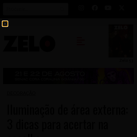
Zelo 53
DECORAÇÃO
Iluminação de área externa:
3 dicas para acertar na