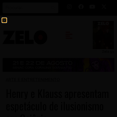
Zelo 53
ARTE E ENTRETENIMENTO
Henry e Klauss apresentam
espetáculo de ilusionismo