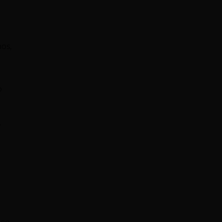
z
os,
o
e