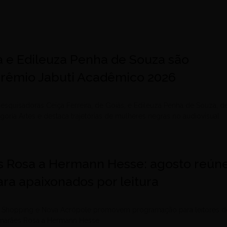
a e Edileuza Penha de Souza são
 Prêmio Jabuti Acadêmico 2026
esquisadoras Ceiça Ferreira, de Goiás, e Edileuza Penha de Souza, d
egoria Artes e destaca trajetórias de mulheres negras no audiovisual
 Rosa a Hermann Hesse: agosto reún
ra apaixonados por leitura
le Shopping e Nova Acrópole promovem programação para leitores d
uimarães Rosa a Hermann Hesse