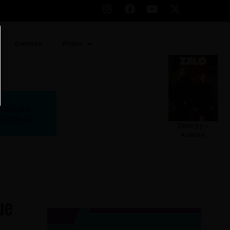
Eventos
Poder
Zelo 53 –
Acesse
ue