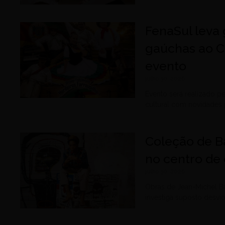
FenaSul leva 
gaúchas ao C
evento
julho 30, 2026
Evento será realizado p
cultural com novidades 
Coleção de B
no centro de 
julho 30, 2026
Obras de Jean-Michel B
investiga suposto desvi