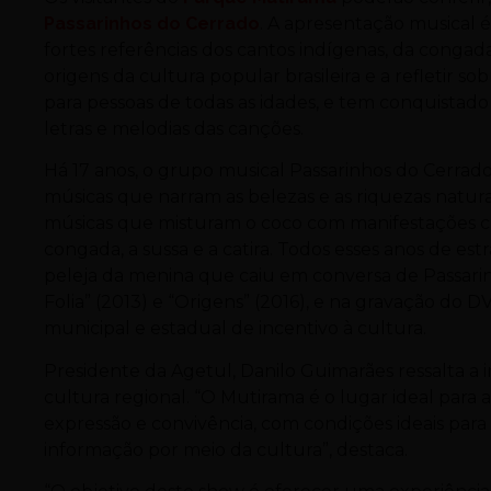
Passarinhos do Cerrado
. A apresentação musical 
fortes referências dos cantos indígenas, da congada
origens da cultura popular brasileira e a refletir 
para pessoas de todas as idades, e tem conquistado
letras e melodias das canções.
Há 17 anos, o grupo musical Passarinhos do Cerra
músicas que narram as belezas e as riquezas naturai
músicas que misturam o coco com manifestações cult
congada, a sussa e a catira. Todos esses anos de es
peleja da menina que caiu em conversa de Passarinh
Folia” (2013) e “Origens” (2016), e na gravação do D
municipal e estadual de incentivo à cultura.
Presidente da Agetul, Danilo Guimarães ressalta a
cultura regional. “O Mutirama é o lugar ideal para
expressão e convivência, com condições ideais para 
informação por meio da cultura”, destaca.