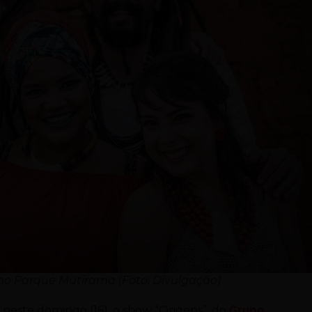
no Parque Mutirama (Foto: Divulgação)
 neste domingo (16), o show “Origens”, do
Grupo