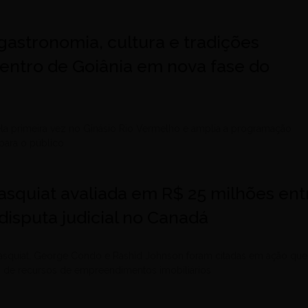
gastronomia, cultura e tradições
entro de Goiânia em nova fase do
ela primeira vez no Ginásio Rio Vermelho e amplia a programação
para o público
asquiat avaliada em R$ 25 milhões ent
disputa judicial no Canadá
asquiat, George Condo e Rashid Johnson foram citadas em ação que
o de recursos de empreendimentos imobiliários