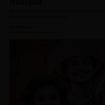
Mutirama
Apresentação cultural acontece neste domingo (16), à
aniversário de 55 anos do lugar
Por
Redação
Atualizado em
13/06/2024
-
14:31