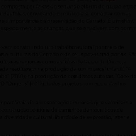
é composta por faixas do segundo álbum do grupo e tra
, das folias, convidando o público a se conectar com as
sobre a importância da preservação do Cerrado. É um show
 especialmente as crianças, que se envolvem com os ritm
do vem construindo um trabalho autoral por meio de
s e culturais do Cerrado e de seus povos tradicionais. Sã
urais regionais como as folias de Reis e do Divino, a
trada resultaram na produção de um musical infantil, “A
o” (2010); na produção de dois discos autorais, “Coco d
VD “Origens” (2017), todos projetos com apoio das leis
 importância de apresentações musicais que valorizam a
 a construção solidária de caminhos democráticos de
a diversidade cultural, liberdade de expressão, lazer e