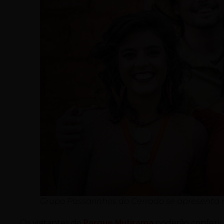
Grupo Passarinhos do Cerrado se apresenta 
Os visitantes do
Parque Mutirama
poderão conferir,