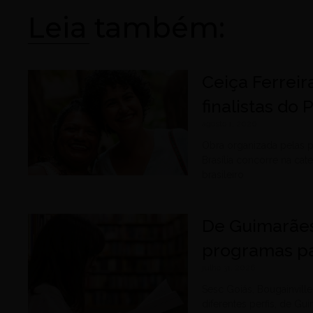
Leia também:
Ceiça Ferreir
finalistas do
agosto 1, 2026
Obra organizada pelas p
Brasília concorre na cat
brasileiro
De Guimarães
programas pa
julho 31, 2026
Sesc Goiás, Bougainvil
diferentes perfis, de G