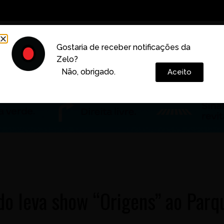
Decoração
Vida e Estilo
Cotidiano
Cultura
Gostaria de receber notificações da
Zelo?
Colunas
Não, obrigado.
Aceito
do leva show “Origens” ao Parq