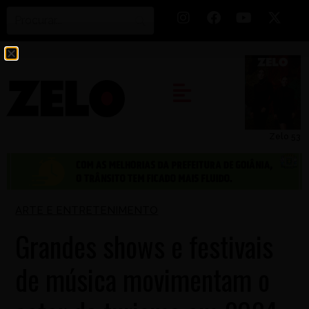
Zelo 53
ARTE E ENTRETENIMENTO
Grandes shows e festivais
de música movimentam o