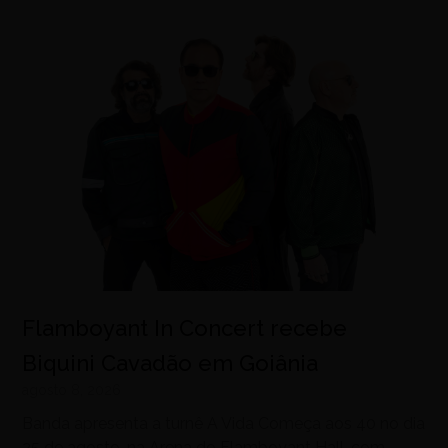
Flamboyant In Concert recebe
Biquini Cavadão em Goiânia
agosto 8, 2026
Banda apresenta a turnê A Vida Começa aos 40 no dia
25 de agosto, na Arena do Flamboyant Hall, com