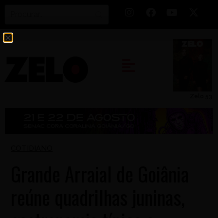
Zelo 53
COTIDIANO
Grande Arraial de Goiânia
reúne quadrilhas juninas,