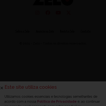
Sobre a Zelo
Anuncie na Zelo
Revista Zelo
Contato
© 2025 - Zelo - Todos os direitos reservados.
Este site utiliza cookies
Utilizamos cookies essenciais e tecnologias semelhantes de
acordo com a nossa
Política de Privacidade
e, ao continuar