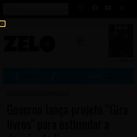
Zelo 53
ARTE E ENTRETENIMENTO
Governo lança projeto “Gira
livros” para estimular a