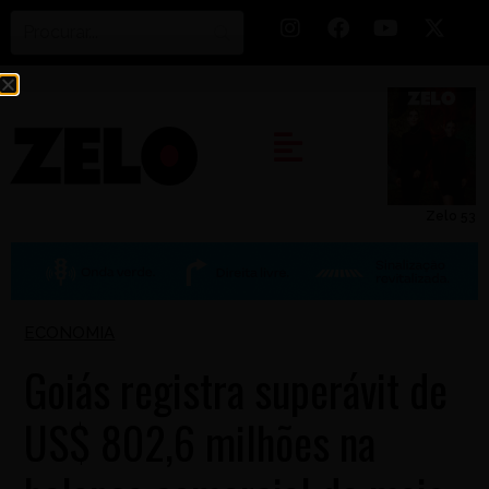
Zelo 53
ECONOMIA
Goiás registra superávit de
US$ 802,6 milhões na