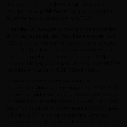
década, saindo de US$ 589,9 milhões em maio de
2017 para US$ 1,3 bilhão em maio de 2026, uma
expansão acumulada superior a 120%.
A agroindústria segue como o grande motor das
exportações estaduais. A soja lidera a cadeia, com
US$ 591,015 milhões em valor exportado, seguida
pela indústria alimentícia, com carnes desossadas
bovinas congeladas em segundo lugar (US$
172,886 milhões), e pelo setor mineral, com sulfeto
de cobre em terceiro (US$ 116,6 milhões).
No lado das importações, os produtos
imunológicos lideram o ranking, com US$ 122,419
milhões, seguidos por medicamentos (US$ 24,882
milhões) e cloretos de potássio (US$ 18,14 milhões).
Segundo os dados do documento elaborado pelo
CIN-Fieg, a China permaneceu mais uma vez
como o principal parceiro do Estado tanto na