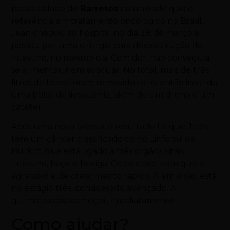
para a cidade de
Barretos
na unidade que é
referência em tratamento oncológico no Brasil.
Jean chegou ao hospital no dia 28 de março e
passou por uma cirurgia para desobstrução do
intestino, no mesmo dia. Com dor, não conseguia
se alimentar, nem evacuar. No total, mais de três
litros de fezes foram removidos e foi então inserida
uma bolsa de ileostomia, além de um dreno e um
cateter.
Após uma nova biópsia, o resultado foi que Jean
tem um câncer classificado como Linfoma de
Burkitt, que está ligado a três órgãos vitais:
intestino, baço e bexiga. Os pais explicam que é
agressivo e de crescimento rápido. Além disso, está
no estágio três, considerado avançado. A
quimioterapia começou imediatamente.
Como ajudar?