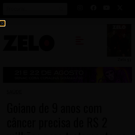
Zelo 53
SAÚDE
Goiano de 9 anos com
câncer precisa de R$ 2