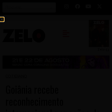
Zelo 53
COTIDIANO
Goiânia recebe
reconhecimento