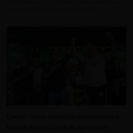
da FGR na saída para Trindade e reúne casas térreas e
sobrados em área de mais de 380 mil m²
Daniel Vilela oficializa candidatura à
reeleição em Goiás e apresenta