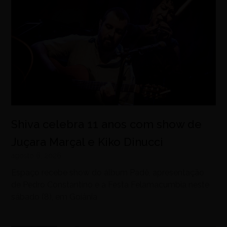
Shiva celebra 11 anos com show de
Juçara Marçal e Kiko Dinucci
agosto 6, 2026
Espaço recebe show do álbum Padê, apresentação
de Pedro Constantino e a Festa Felamacumbia neste
sábado (8), em Goiânia