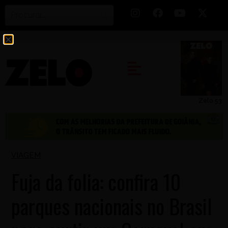
Zelo 53
VIAGEM
Fuja da folia: confira 10
parques nacionais no Brasil