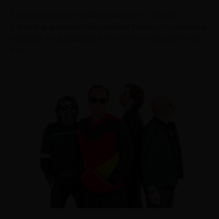
Espaço criado em colaboração com o Estúdio
Campana aposta em experiência imersiva inspirada na
natureza, no artesanato e no universo da joalheria de
luxo