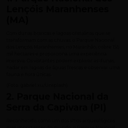
Lençóis Maranhenses
(MA)
Com dunas brancas e lagoas cristalinas que se
transformam com as chuvas, o Parque Nacional
dos Lençóis Maranhenses, no Maranhão, cobre 155
mil hectares e proporciona uma experiência
imersiva. Os visitantes podem explorar as dunas,
nadar em lagoas de águas frescas e observar uma
fauna e flora únicas.
(Foto: gabriel xu/Unsplash)
2. Parque Nacional da
Serra da Capivara (PI)
Reconhecido como um dos sítios arqueológicos
mais importantes do mundo, o Parque Nacional