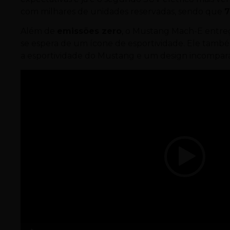
com milhares de unidades reservadas, sendo que
Além de
emissões zero
, o Mustang Mach-E entreg
se espera de um ícone de esportividade. Ele també
a esportividade do Mustang e um design incompará
Tocador
de
vídeo