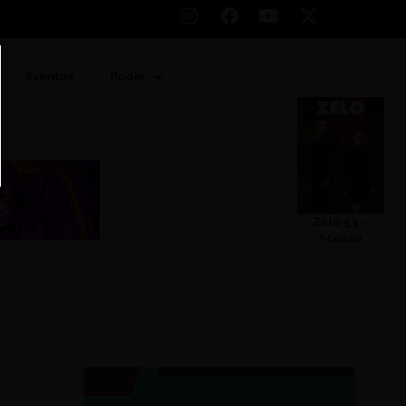
Eventos
Poder
Zelo 53 –
Acesse