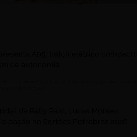
resenta A05, hatch elétrico compact
km de autonomia
hinesa aposta em tecnologia, conectividade, espaço interno e recu
 para o público urbano
ial de Rally Raid, Lucas Moraes
ticipação no Sertões Petrobras 2026