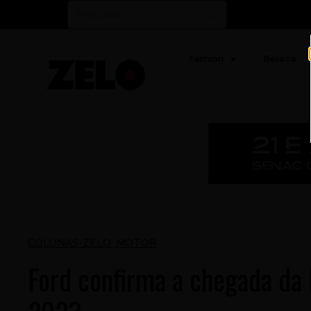
Fashion
Beleza
COLUNAS-ZELO
,
MOTOR
Ford confirma a chegada da