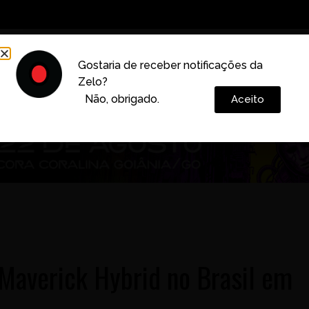
Decoração
Vida e Estilo
Cotidiano
Cultura
Gostaria de receber notificações da
Zelo?
Colunas
Não, obrigado.
Aceito
 Maverick Hybrid no Brasil em