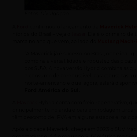
Fotos: Divulgação
A
Ford
confirmou o lançamento da
Maverick Hybr
híbrida do Brasil – veja o
teaser
. Ela é o primeiro de
marca no ano que vem, ao lado do
Mustang Mach-
“A Maverick já é sucesso no Brasil, onde i
combina a versatilidade e robustez das picape
dos SUVs. A nova versão Hybrid combina as q
e consumo de combustível, características 
norte-americano e que, agora, estará disponíve
Ford América do Sul.
A
Maverick
Hybrid conta com freio regenerativo, que 
principalmente no anda e para em rodagem urbana. A
têm desconto de IPVA em alguns estados e, na cida
Após a picape Maverick, chega em 2023 o SUV Mach
expectativas e já é o segundo SUV elétrico mais 