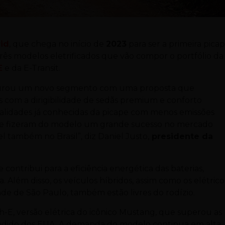
id
, que chega no início de
2023
para ser a primeira pica
 três modelos eletrificados que vão compor o portfólio da
E
e da E-Transit.
naugurou um novo segmento com uma proposta que
s com a dirigibilidade de sedãs premium e conforto
ualidades já conhecidas da picape com menos emissões
que fizeram do modelo um grande sucesso no mercado
l também no Brasil”, diz Daniel Justo,
presidente da
contribui para a eficiência energética das baterias,
lém disso, os veículos híbridos, assim como os elétrico
de de São Paulo, também estão livres do rodízio.
-E, versão elétrica do icônico Mustang, que superou as
vendido dos EUA. A demanda do modelo continua em alta,