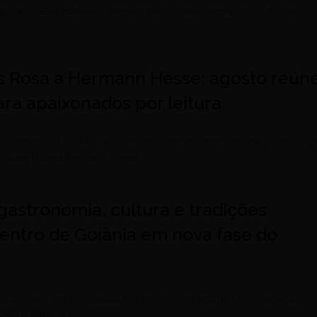
egoria Artes e destaca trajetórias de mulheres negras no audiovisual
 Rosa a Hermann Hesse: agosto reún
ra apaixonados por leitura
le Shopping e Nova Acrópole promovem programação para leitores d
uimarães Rosa a Hermann Hesse
gastronomia, cultura e tradições
entro de Goiânia em nova fase do
ela primeira vez no Ginásio Rio Vermelho e amplia a programação
para o público