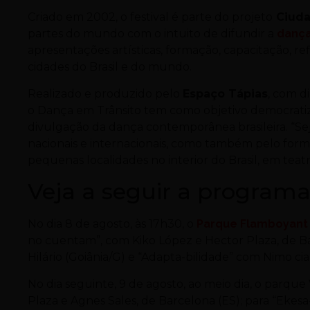
Criado em 2002, o festival é parte do projeto
Ciuda
partes do mundo com o intuito de difundir a
danç
apresentações artísticas, formação, capacitação, r
cidades do Brasil e do mundo.
Realizado e produzido pelo
Espaço Tápias
, com di
o Dança em Trânsito tem como objetivo democratiz
divulgação da dança contemporânea brasileira. “Sej
nacionais e internacionais, como também pelo form
pequenas localidades no interior do Brasil, em teat
Veja a seguir a programaç
No dia 8 de agosto, às 17h30, o
Parque Flamboyant
no cuentam”, com Kiko López e Hector Plaza, de B
Hilário (Goiânia/G) e “Adapta-bilidade” com Nimo cia 
No dia seguinte, 9 de agosto, ao meio dia, o parqu
Plaza e Agnes Sales, de Barcelona (ES); para “Ek