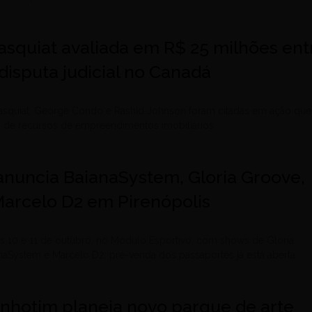
asquiat avaliada em R$ 25 milhões ent
disputa judicial no Canadá
asquiat, George Condo e Rashid Johnson foram citadas em ação que
o de recursos de empreendimentos imobiliários
l anuncia BaianaSystem, Gloria Groove,
Marcelo D2 em Pirenópolis
s 10 e 11 de outubro, no Módulo Esportivo, com shows de Gloria
naSystem e Marcelo D2; pré-venda dos passaportes já está aberta
Inhotim planeja novo parque de arte