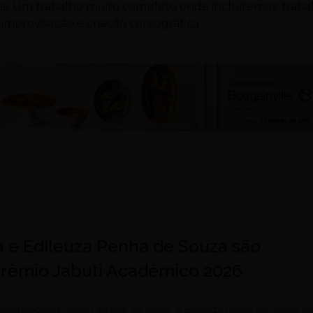
turas. Um trabalho muito completo onde incluiremos: traba
, improvisação e criação coreográfica.
a e Edileuza Penha de Souza são
 Prêmio Jabuti Acadêmico 2026
esquisadoras Ceiça Ferreira, de Goiás, e Edileuza Penha de Souza, d