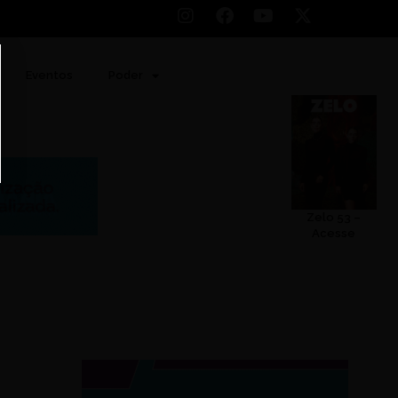
Eventos
Poder
Zelo 53 –
Acesse