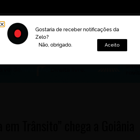
Decoração
Vida e Estilo
Cotidiano
Cultura
Gostaria de receber notificações da
Zelo?
Colunas
Não, obrigado.
Aceito
a em Trânsito” chega a Goiânia