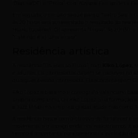
(Brasília/DF) e “Prosa”, com Nayane Fernandes e Fe
Em seguida, o circuito segue para o Teatro Sesi: o G
Às 20 horas será apresentado o resultado da resi
Hilário (Goiânia/GO) apresenta “Prosa”. Às 20h30, o
“Café não é só uma xícara”.
Residência artística
A residência “Do Solo ao Fluxo”, com
Kiko López
, 
e adultos. Os interessados devem se inscrever no si
qualquer pessoa interessada. Ela acontecerá em Goiâ
Kiko López é bailarino e coreógrafo valenciano bas
própria companhia, Cia Kiko López. Sua formação 
e Jazz Moderno em prestigiadas academias como Alv
A residência nasce com o objetivo de fortalecer e e
movimento e o espaço onde nos relacionamos. A e
tempo é importante para gerenciar a evolução de u