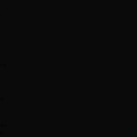
.
ens
al
 do
e-