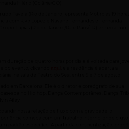
rnanda Hilário (Goiânia/GO).
rupo Favela (Rio de Janeiro) apresenta Motiró às 19 horas
dência com Kiko Lopez e Nayane Fernandes e Fernanda
 Grupo Tápias (Rio de Janeiro/RJ e Paris/FR) encerra com
tem duração de quatro horas por dia e é voltada para jov
te do evento, clicando
aqui
, e a residência é aberta a
nia, na sala de Teatro do Sesi, entre 5 e 7 de agosto.
eado em Barcelona. Ele é o diretor e coreógrafo de sua
é baseada no Hip hop, Dança Contemporânea, Dança Trib
in Ailey.
xpandir nossa relação de fluxo com a gravidade, o
xperiência começa com um trabalho interno, onde o uso
m padrão específico. A partir da conscientização, propõ