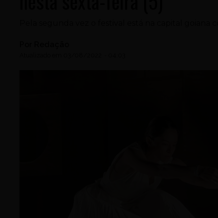
nesta sexta-feira (5)
Pela segunda vez o festival está na capital goiana 
Por
Redação
Atualizado em
03/08/2022
-
04:03