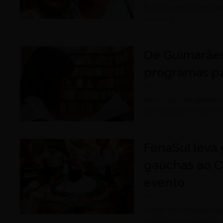
Brasília concorre na cat
brasileiro
De Guimarães
programas pa
julho 31, 2026
Sesc Goiás, Bougainvil
diferentes perfis, de G
FenaSul leva 
gaúchas ao C
evento
julho 30, 2026
Evento será realizado p
cultural com novidades 