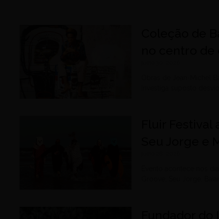
Coleção de B
no centro de 
julho 30, 2026
Obras de Jean-Michel B
investiga suposto desvi
Fluir Festiva
Seu Jorge e 
julho 28, 2026
Evento acontece nos dia
Groove, Seu Jorge, Baia
Fundador do 