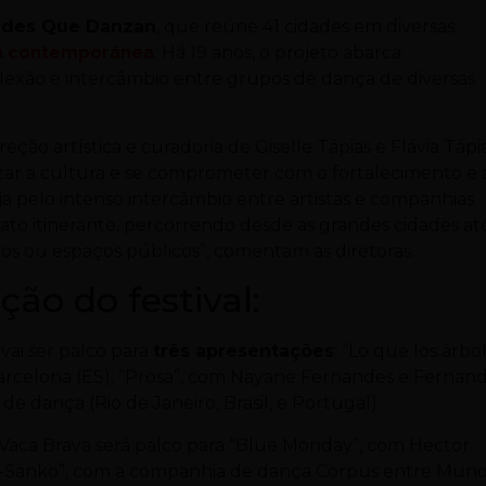
des Que Danzan
, que reúne 41 cidades em diversas
a contemporânea
. Há 19 anos, o projeto abarca
eflexão e intercâmbio entre grupos de dança de diversas
reção artística e curadoria de Giselle Tápias e Flávia Tápia
ar a cultura e se comprometer com o fortalecimento e 
a pelo intenso intercâmbio entre artistas e companhias
ato itinerante, percorrendo desde as grandes cidades at
ros ou espaços públicos”, comentam as diretoras.
ão do festival:
vai ser palco para
três apresentações
: “Lo que los árbo
arcelona (ES); “Prosa”, com Nayane Fernandes e Fernan
de dança (Rio de Janeiro, Brasil, e Portugal).
e Vaca Brava será palco para “Blue Monday”, com Hector
esa-Sanko”, com a companhia de dança Corpus entre Mun