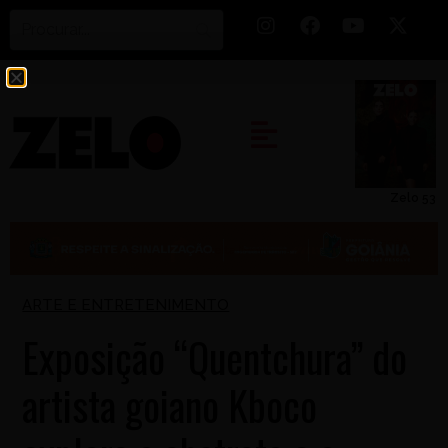
Zelo 53
ARTE E ENTRETENIMENTO
Exposição “Quentchura” do
artista goiano Kboco