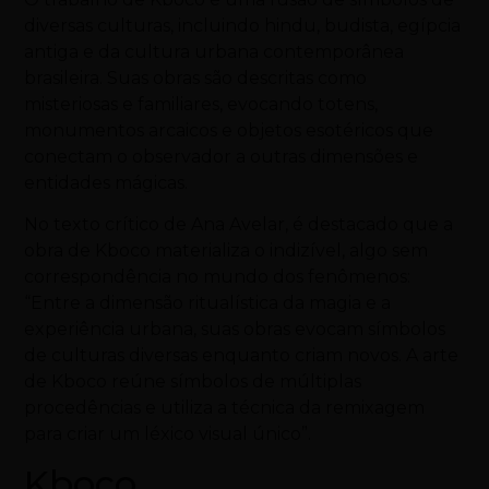
diversas culturas, incluindo hindu, budista, egípcia
antiga e da cultura urbana contemporânea
brasileira. Suas obras são descritas como
misteriosas e familiares, evocando totens,
monumentos arcaicos e objetos esotéricos que
conectam o observador a outras dimensões e
entidades mágicas.
No texto crítico de Ana Avelar, é destacado que a
obra de Kboco materializa o indizível, algo sem
correspondência no mundo dos fenômenos:
“Entre a dimensão ritualística da magia e a
experiência urbana, suas obras evocam símbolos
de culturas diversas enquanto criam novos. A arte
de Kboco reúne símbolos de múltiplas
procedências e utiliza a técnica da remixagem
para criar um léxico visual único”.
Kboco