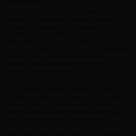
Kboco nasceu em Goiânia (GO) e dedicou os
últimos anos à pesquisa, produção e vivência no
Cerrado, em Cavalcante, na Chapada dos
Veadeiros. Desde a infância, seu contato com a
cultura hip-hop o levou a expandir o universo de
suas pinturas para além das molduras, conferindo
a seu trabalho uma escala arquitetônica e
dinâmica, típica das ruas, que se reflete nas
composições de suas telas.
Em sua obra, Kboco utiliza símbolos arquetípicos
que perpassam distintas civilizações e culturas,
criando uma trama estruturadora que permeia
toda sua produção, gerando novos sentidos a
partir da aproximação de imagens e signos. Suas
telas, desenhos e instalações apresentam
referências à arquitetura mourisca, à rica
padronagem dos tecidos, bem como a símbolos e