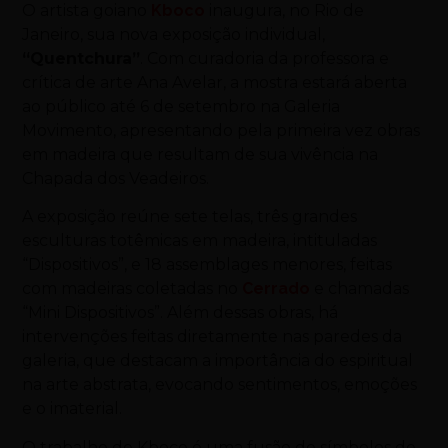
O artista goiano
Kboco
inaugura, no Rio de
Janeiro, sua nova exposição individual,
“Quentchura”
. Com curadoria da professora e
crítica de arte Ana Avelar, a mostra estará aberta
ao público até 6 de setembro na Galeria
Movimento, apresentando pela primeira vez obras
em madeira que resultam de sua vivência na
Chapada dos Veadeiros.
A exposição reúne sete telas, três grandes
esculturas totêmicas em madeira, intituladas
“Dispositivos”, e 18 assemblages menores, feitas
com madeiras coletadas no
Cerrado
e chamadas
“Mini Dispositivos”. Além dessas obras, há
intervenções feitas diretamente nas paredes da
galeria, que destacam a importância do espiritual
na arte abstrata, evocando sentimentos, emoções
e o imaterial.
O trabalho de Kboco é uma fusão de símbolos de