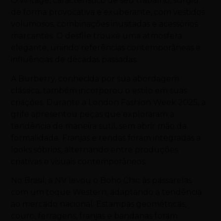
O vintage, característico de seu trabalho, surgiu
de forma provocativa e exuberante, com vestidos
volumosos, combinações inusitadas e acessórios
marcantes. O desfile trouxe uma atmosfera
elegante, unindo referências contemporâneas e
influências de décadas passadas.
A Burberry, conhecida por sua abordagem
clássica, também incorporou o estilo em suas
criações. Durante a London Fashion Week 2025, a
grife apresentou peças que exploraram a
tendência de maneira sutil, sem abrir mão da
formalidade. Franjas e rendas foram integradas a
looks sóbrios, alternando entre produções
criativas e visuais contemporâneos.
No Brasil, a NV levou o Boho Chic às passarelas
com um toque Western, adaptando a tendência
ao mercado nacional. Estampas geométricas,
couro, ferragens, franjas e bandanas foram