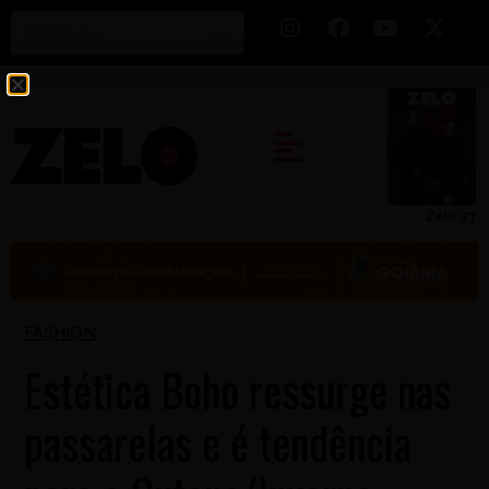
Zelo 53
FASHION
Estética Boho ressurge nas
passarelas e é tendência