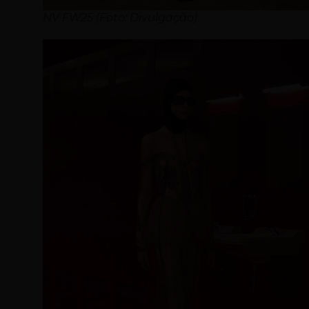
NV FW25 (Foto: Divulgação)