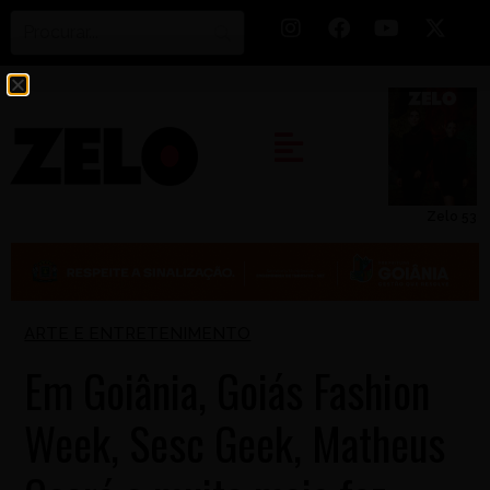
Zelo 53
ARTE E ENTRETENIMENTO
Em Goiânia, Goiás Fashion
Week, Sesc Geek, Matheus