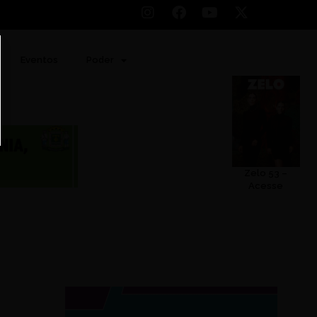
Eventos
Poder
Zelo 53 –
Acesse