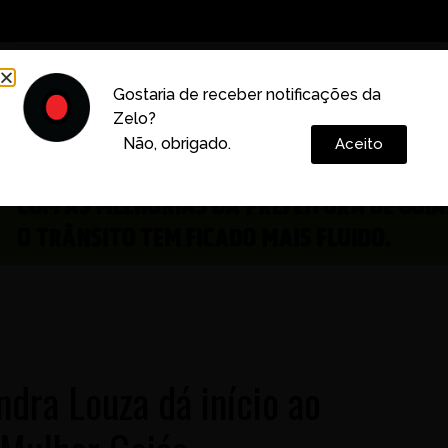
Decoração
Vida e Estilo
Cotidiano
Cultura
Gostaria de receber notificações da
Zelo?
Colunas
Não, obrigado.
Aceito
ndra Louza dá início ao