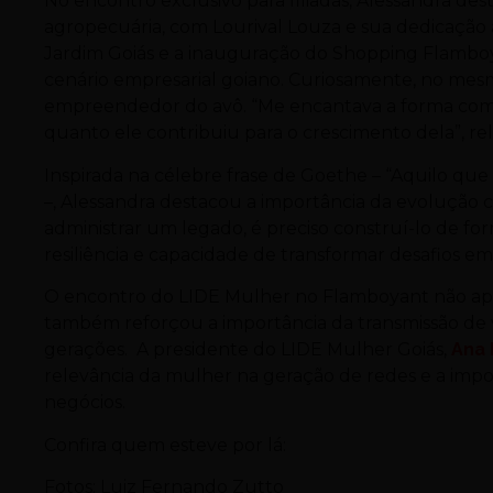
No encontro exclusivo para filiadas, Alessandra des
agropecuária, com Lourival Louza e sua dedicação 
Jardim Goiás e a inauguração do Shopping Flamboy
cenário empresarial goiano. Curiosamente, no mesm
empreendedor do avô. “Me encantava a forma com
quanto ele contribuiu para o crescimento dela”, re
Inspirada na célebre frase de Goethe – “Aquilo que
–,
Alessandra
destacou a importância da evolução 
administrar um legado, é preciso construí-lo de 
resiliência e capacidade de transformar desafios e
O encontro do LIDE Mulher no Flamboyant não ap
também reforçou a importância da transmissão de 
gerações. A presidente do LIDE Mulher Goiás,
Ana 
relevância da mulher na geração de redes e a impor
negócios.
Confira quem esteve por lá:
Fotos: Luiz Fernando Zutto