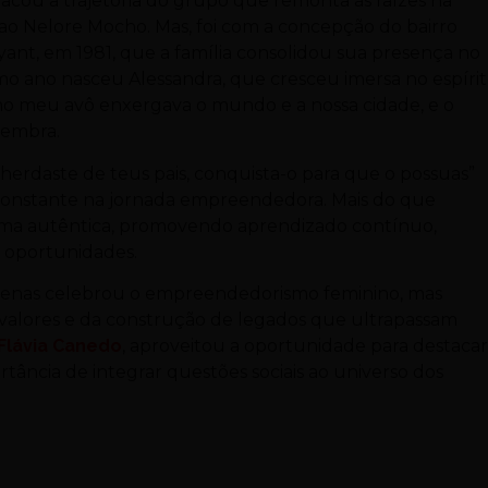
tacou a trajetória do grupo que remonta às raízes na
ao Nelore Mocho. Mas, foi com a concepção do bairro
ant, em 1981, que a família consolidou sua presença no
o ano nasceu Alessandra, que cresceu imersa no espíri
o meu avô enxergava o mundo e a nossa cidade, e o
lembra.
 herdaste de teus pais, conquista-o para que o possuas”
constante na jornada empreendedora. Mais do que
forma autêntica, promovendo aprendizado contínuo,
m oportunidades.
enas celebrou o empreendedorismo feminino, mas
valores e da construção de legados que ultrapassam
Flávia Canedo
, aproveitou a oportunidade para destacar
tância de integrar questões sociais ao universo dos